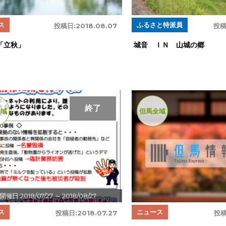
ス
ふるさと特派員
投稿日:
2018.08.07
投稿
「立秋」
城音 ＩＮ 山城の郷
終了
全域
但馬全域
開催日:2018/07/27
～ 2018/08/27
ス
ニュース
投稿日:
2018.07.27
投稿