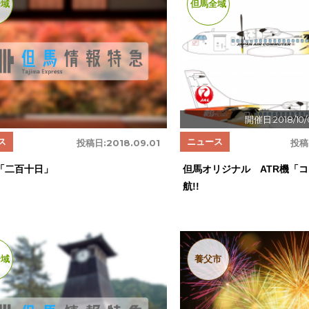
全域
但馬全域
開催日:2018/10/
ス
ニュース
投稿日:
2018.09.01
投稿
「二百十日」
但馬オリジナル ATR機「
航!!
全域
養父市