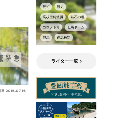
芸術
歴史
高校生特派員
鉱石の道
コウノトリ
但馬ドーム
但馬
但馬検定
ライター一覧
日:
2018.07.16