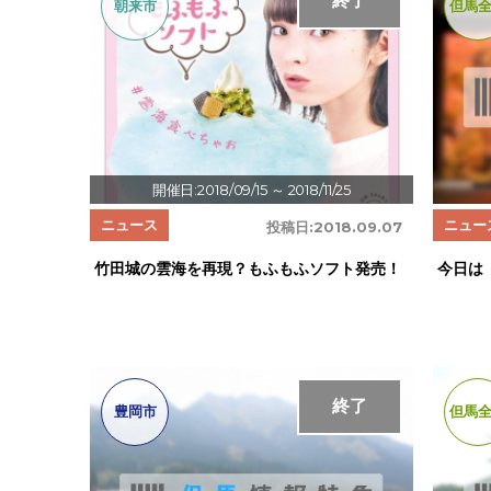
終了
朝来市
但馬
開催日:2018/09/15
～ 2018/11/25
ニュース
ニュー
投稿日:
2018.09.07
竹田城の雲海を再現？もふもふソフト発売！
今日は
終了
豊岡市
但馬