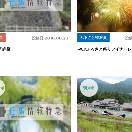
ス
ふるさと特派員
投稿日:
2018.08.23
投稿
「処暑」
やぶふるさと祭りフイナーレ
全域
朝来市