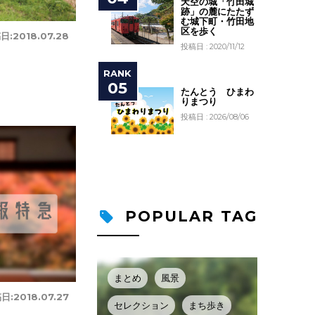
天空の城「竹田城
跡」の麓にたたず
む城下町・竹田地
区を歩く
日:
2018.07.28
投稿日 : 2020/11/12
たんとう ひまわ
りまつり
投稿日 : 2026/08/06
POPULAR TAG
まとめ
風景
日:
2018.07.27
セレクション
まち歩き