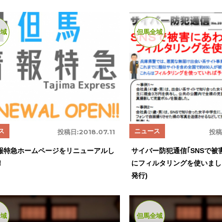
全域
但馬全域
ス
ニュース
投稿日:
2018.07.11
投稿
報特急ホームページをリニューアルし
サイバー防犯通信｢SNSで被
！
にフィルタリングを使いましょ
発行)
全域
但馬全域