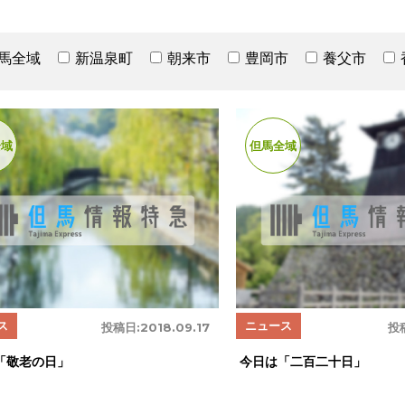
馬全域
新温泉町
朝来市
豊岡市
養父市
全域
但馬全域
ス
ニュース
投稿日:
2018.09.17
投
「敬老の日」
今日は「二百二十日」