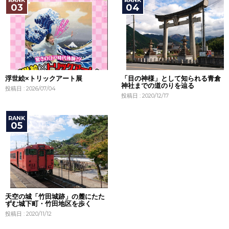
浮世絵×トリックアート展
「目の神様」として知られる青倉
神社までの道のりを辿る
投稿日 : 2026/07/04
投稿日 : 2020/12/17
天空の城「竹田城跡」の麓にたた
ずむ城下町・竹田地区を歩く
投稿日 : 2020/11/12