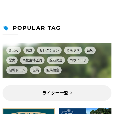
POPULAR TAG
まとめ
風景
セレクション
まち歩き
芸術
歴史
高校生特派員
鉱石の道
コウノトリ
但馬ドーム
但馬
但馬検定
ライター一覧