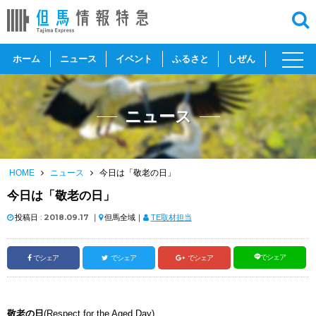
toggl
ホーム
ニュース
イベント
ふるさと
しぜん
navig
ニュース
HOME
ニュース
今日は「敬老の日」
今日は「敬老の日」
投稿日 :
2018.09.17
｜
但馬全域｜
TE取材担当
でシェア
でシェア
でシェア
でシェア
敬老の日
(Respect for the Aged Day)