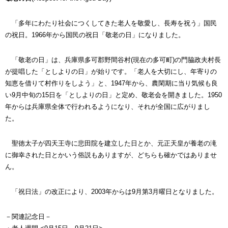
「多年にわたり社会につくしてきた老人を敬愛し、長寿を祝う」国民
の祝日。1966年から国民の祝日「敬老の日」になりました。
「敬老の日」は、兵庫県多可郡野間谷村(現在の多可町)の門脇政夫村長
が提唱した「としよりの日」が始りです。「老人を大切にし、年寄りの
知恵を借りて村作りをしよう」と、1947年から、農閑期に当り気候も良
い9月中旬の15日を「としよりの日」と定め、敬老会を開きました。1950
年からは兵庫県全体で行われるようになり、それが全国に広がりまし
た。
聖徳太子が四天王寺に悲田院を建立した日とか、元正天皇が養老の滝
に御幸された日とかいう俗説もありますが、どちらも確かではありませ
ん。
「祝日法」の改正により、2003年からは9月第3月曜日となりました。
－関連記念日－