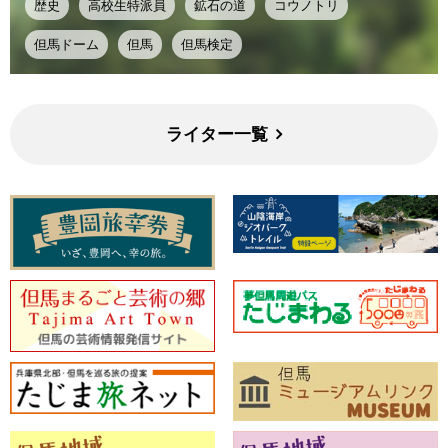
歴史
高校生特派員
鉱石の道
コウノトリ
但馬ドーム
但馬
但馬検定
ライター一覧