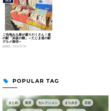
ご当地お土産が盛りだくさん！道
の駅「浜坂の郷」～たじま道の駅
グルメ旅④～
投稿日 : 2022/01/30
POPULAR TAG
まとめ
風景
セレクション
まち歩き
芸術