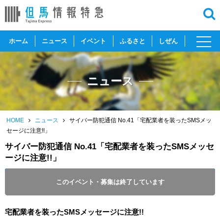
toggl
ホーム
ニュース
イベント
ふるさと
しぜん
navig
ニュース
HOME
ニュース
サイバー防犯通信 No.41「宅配業者を装ったSMSメッ
セージに注意!!」
サイバー防犯通信 No.41「宅配業者を装ったSMSメッセ
ージに注意!!」
開催日 :
2018
.
07.27
～
2018
.
08.31
このイベント・募集は終了しています
投稿日 :
2018.07.27
｜
但馬全域｜
サイバー防犯ボランティア
宅配業者を装ったSMSメッセージに注意!!