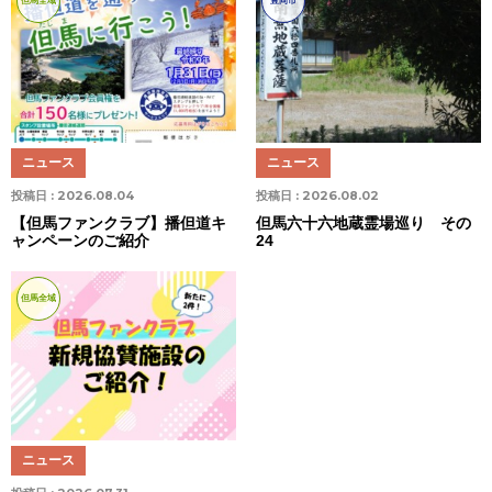
但馬全域
豊岡市
ニュース
ニュース
投稿日 :
2026.08.04
投稿日 :
2026.08.02
【但馬ファンクラブ】播但道キ
但馬六十六地蔵霊場巡り その
ャンペーンのご紹介
24
但馬全域
ニュース