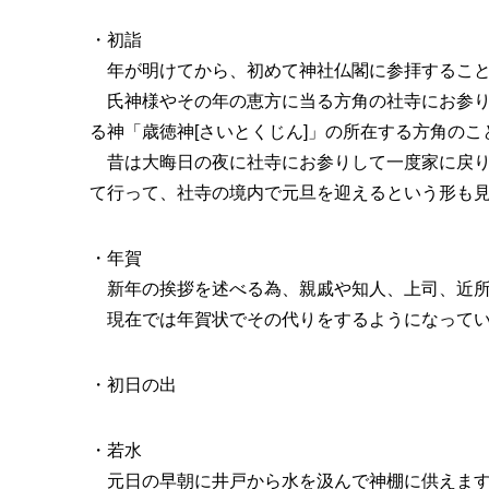
・初詣
年が明けてから、初めて神社仏閣に参拝するこ
氏神様やその年の恵方に当る方角の社寺にお参り
る神「歳徳神[さいとくじん]」の所在する方角の
昔は大晦日の夜に社寺にお参りして一度家に戻り
て行って、社寺の境内で元旦を迎えるという形も
・年賀
新年の挨拶を述べる為、親戚や知人、上司、近所
現在では年賀状でその代りをするようになって
・初日の出
・若水
元日の早朝に井戸から水を汲んで神棚に供えます