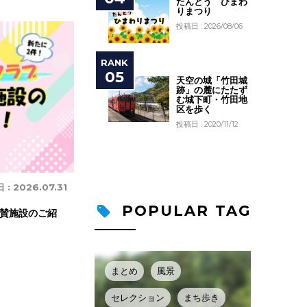
たんとう ひまわ
りまつり
投稿日 : 2026/08/06
天空の城「竹田城
跡」の麓にたたず
む城下町・竹田地
区を歩く
投稿日 : 2020/11/12
 :
2026.07.31
POPULAR TAG
賛施設のご紹
まとめ
風景
セレクション
まち歩き