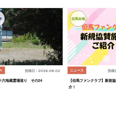
市
但馬全域
ス
ニュース
投稿日 :
2026.08.02
投稿日
十六地蔵霊場巡り その24
【但馬ファンクラブ】新規協
介！