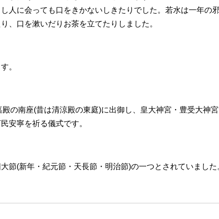
し人に会っても口をきかないしきたりでした。若水は一年の
たり、口を漱いだりお茶を立てたりしました。
ます。
嘉殿の南座(昔は清涼殿の東庭)に出御し、皇大神宮・豊受大神
万民安寧を祈る儀式です。
、四大節(新年・紀元節・天長節・明治節)の一つとされていました