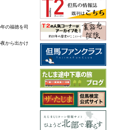
の年の福徳を司
の夜から出かけ