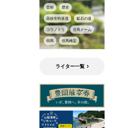
芸術
歴史
高校生特派員
鉱石の道
コウノトリ
但馬ドーム
但馬
但馬検定
ライター一覧