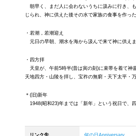
朝早く、まだ人に会わないうちに汲みに行き、も
じられ、神に供えた後その水で家族の食事を作っ
・若潮，若潮迎え
元日の早朝、潮水を海から汲んで来て神に供え
・四方拝
天皇が、午前5時半(昔は寅の刻)に束帯を着て神
天地四方・山陵を拝し、宝祚の無窮・天下太平・
＊(旧)新年
1948(昭和23)年までは「新年」という祝日で
リンク先
何の日Anniversary