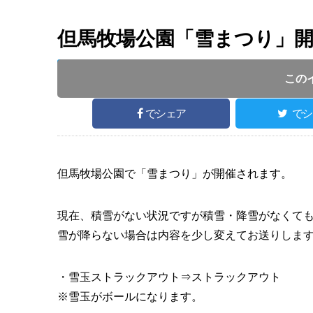
但馬牧場公園「雪まつり」
開催日 :
2020
.
02.02
～
2020
.
02.02
開催時間 :
この
でシェア
でシ
但馬牧場公園で「雪まつり」が開催されます。
現在、積雪がない状況ですが積雪・降雪がなくて
雪が降らない場合は内容を少し変えてお送りしま
・雪玉ストラックアウト⇒ストラックアウト
※雪玉がボールになります。