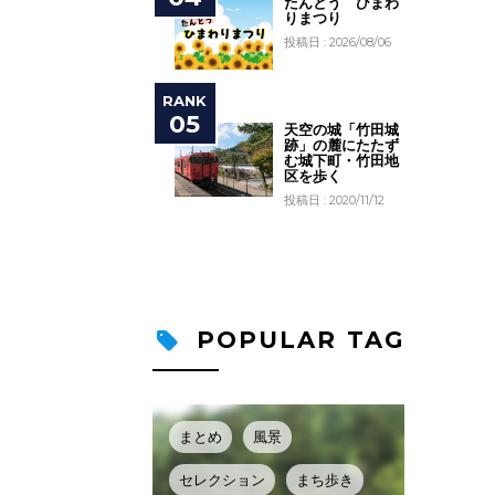
たんとう ひまわ
りまつり
投稿日 : 2026/08/06
天空の城「竹田城
跡」の麓にたたず
む城下町・竹田地
区を歩く
投稿日 : 2020/11/12
POPULAR TAG
まとめ
風景
セレクション
まち歩き