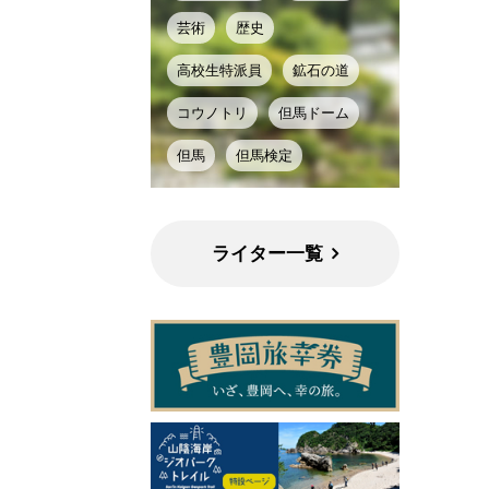
芸術
歴史
高校生特派員
鉱石の道
コウノトリ
但馬ドーム
但馬
但馬検定
ライター一覧