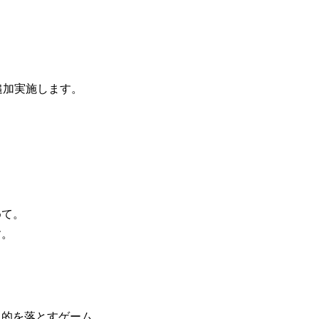
追加実施します。
めて。
す。
て的を落とすゲーム。