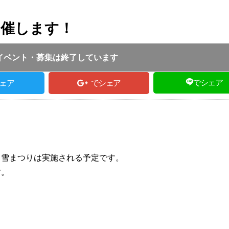
開催します！
投稿日 :
2020.01.31
｜
新温泉町｜
TE取材担当
 9:30
イベント・募集は終了しています
でシェア
ェア
でシェア
も雪まつりは実施される予定です。
す。