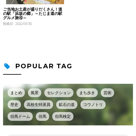
ご当地お土産が盛りだくさん！道
の駅「浜坂の郷」～たじま道の駅
グルメ旅④～
投稿日 : 2022/01/30
POPULAR TAG
まとめ
風景
セレクション
まち歩き
芸術
歴史
高校生特派員
鉱石の道
コウノトリ
但馬ドーム
但馬
但馬検定