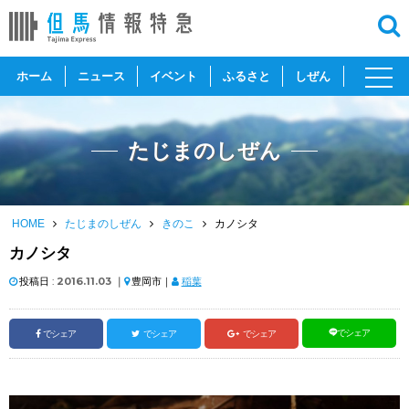
toggl
ホーム
ニュース
イベント
ふるさと
しぜん
navig
たじまのしぜん
HOME
たじまのしぜん
きのこ
カノシタ
カノシタ
投稿日 :
2016.11.03
｜
豊岡市｜
稲葉
でシェア
でシェア
でシェア
でシェア