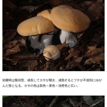
幼菌時は饅頭型、成長してカサが開き、成熟するとフチが不規則にゆが
んだ形となる。カサの色は肌色～黄色～淡橙色と広い。