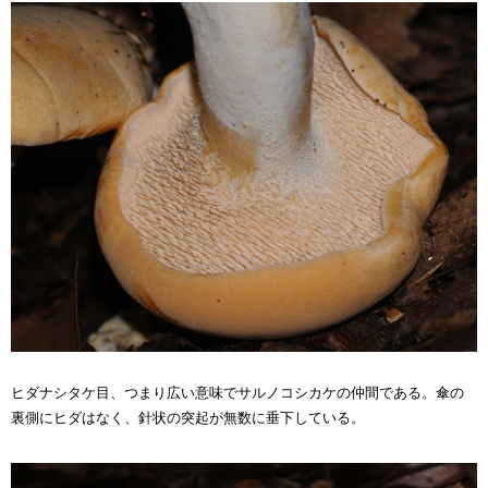
ヒダナシタケ目、つまり広い意味でサルノコシカケの仲間である。傘の
裏側にヒダはなく、針状の突起が無数に垂下している。