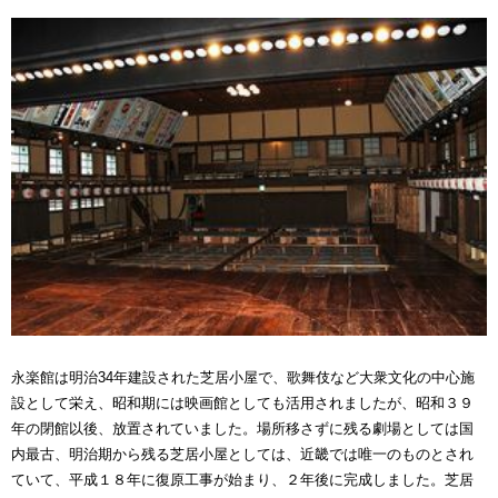
永楽館は明治34年建設された芝居小屋で、歌舞伎など大衆文化の中心施
設として栄え、昭和期には映画館としても活用されましたが、昭和３９
年の閉館以後、放置されていました。場所移さずに残る劇場としては国
内最古、明治期から残る芝居小屋としては、近畿では唯一のものとされ
ていて、平成１８年に復原工事が始まり、２年後に完成しました。芝居