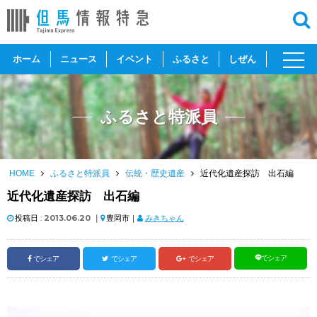
toggl
ホーム
ニュース
イベント
ふるさと
しぜん
navig
ふるさと特派員
HOME
ふるさと特派員
伝統・歴史遺産
近代化遺産探訪 出石編
近代化遺産探訪 出石編
投稿日 :
2013.06.20
｜
豊岡市｜
みきちゃん
でシェア
でシェア
でシェア
でシェア