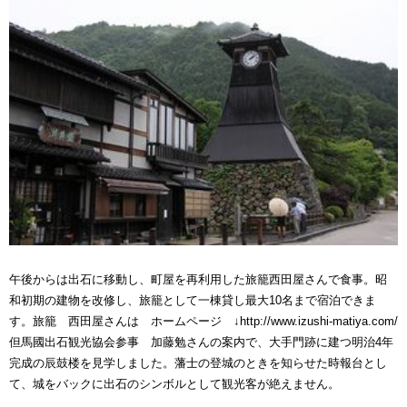
午後からは出石に移動し、町屋を再利用した旅籠西田屋さんで食事。昭
和初期の建物を改修し、旅籠として一棟貸し最大10名まで宿泊できま
す。旅籠 西田屋さんは ホームページ ↓http://www.izushi-matiya.com/
但馬國出石観光協会参事 加藤勉さんの案内で、大手門跡に建つ明治4年
完成の辰鼓楼を見学しました。藩士の登城のときを知らせた時報台とし
て、城をバックに出石のシンボルとして観光客が絶えません。