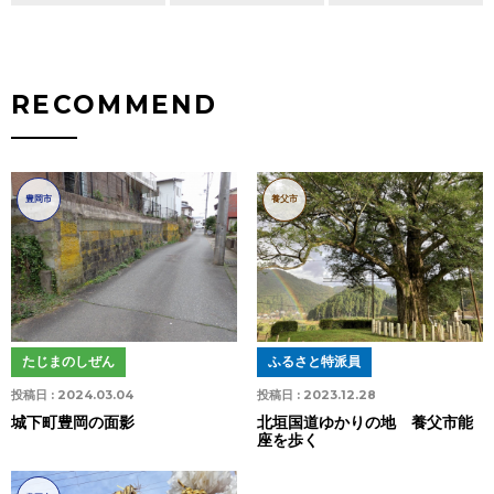
RECOMMEND
豊岡市
養父市
たじまのしぜん
ふるさと特派員
投稿日 :
2024.03.04
投稿日 :
2023.12.28
城下町豊岡の面影
北垣国道ゆかりの地 養父市能
座を歩く