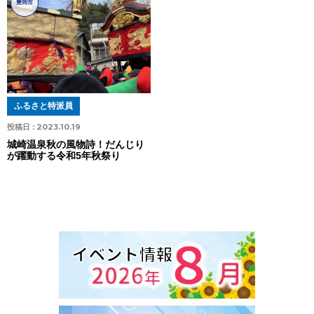
豊岡市
ふるさと特派員
投稿日 :
2023.10.19
城崎温泉秋の風物詩！だんじり
が躍動する令和5年秋祭り