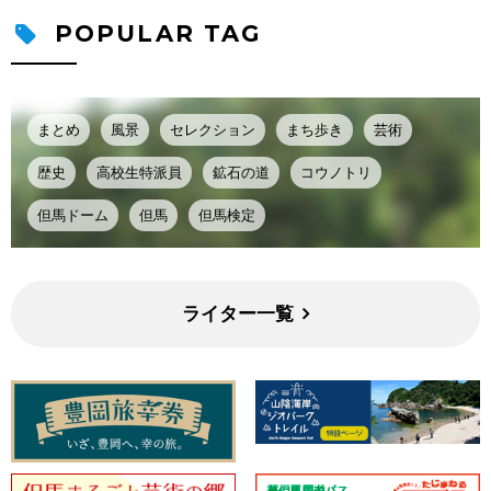
POPULAR TAG
まとめ
風景
セレクション
まち歩き
芸術
歴史
高校生特派員
鉱石の道
コウノトリ
但馬ドーム
但馬
但馬検定
ライター一覧