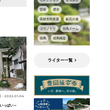
芸術
歴史
高校生特派員
鉱石の道
コウノトリ
但馬ドーム
但馬
但馬検定
ライター一覧
 :
2022.01.04
いっぱい～