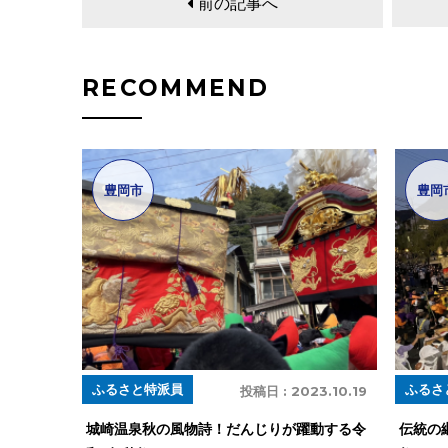
前の記事へ
RECOMMEND
豊岡市
豊岡
ふるさと特派員
ふるさ
投稿日 :
2023.10.19
城崎温泉秋の風物詩！だんじりが躍動する令
伝統の