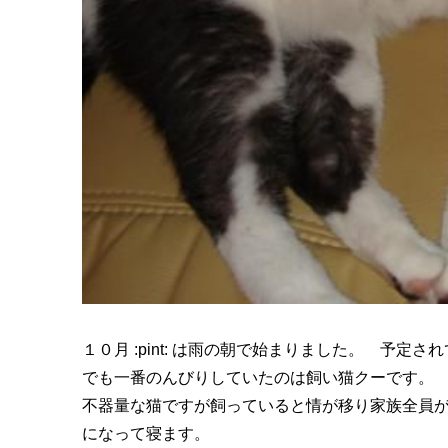
１０月 :pint: は雨の朝で始まりました。 予
でも一番のんびりしていたのは飼い猫クーです。
不器量な猫ですが飼っていると情が移り家族全員
になって寝ます。