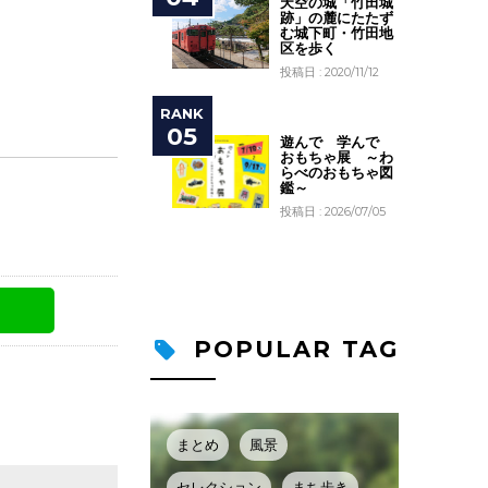
天空の城「竹田城
跡」の麓にたたず
む城下町・竹田地
区を歩く
投稿日 : 2020/11/12
遊んで 学んで
おもちゃ展 ～わ
らべのおもちゃ図
鑑～
投稿日 : 2026/07/05
POPULAR TAG
まとめ
風景
セレクション
まち歩き