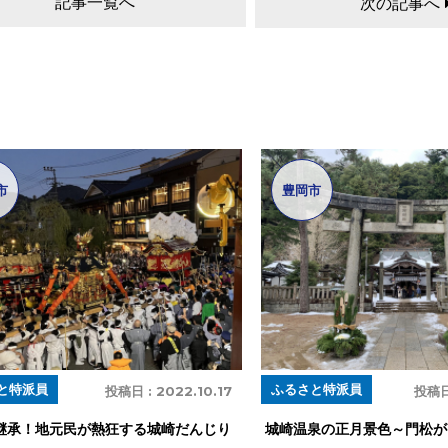
記事一覧へ
次の記事へ
市
豊岡市
と特派員
ふるさと特派員
投稿日 :
2022.10.17
投稿日
継承！地元民が熱狂する城崎だんじり
城崎温泉の正月景色～門松が