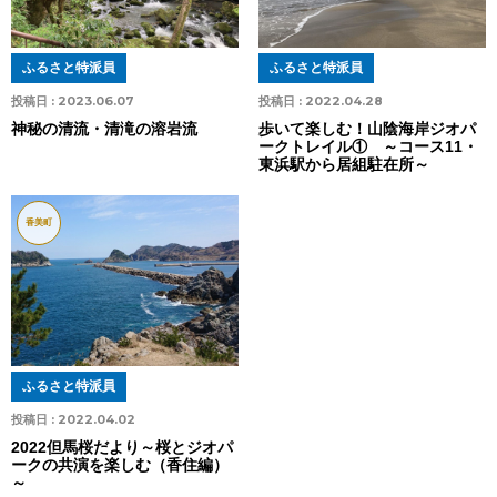
ふるさと特派員
ふるさと特派員
投稿日 :
2023.06.07
投稿日 :
2022.04.28
神秘の清流・清滝の溶岩流
歩いて楽しむ！山陰海岸ジオパ
ークトレイル① ～コース11・
東浜駅から居組駐在所～
香美町
ふるさと特派員
投稿日 :
2022.04.02
2022但馬桜だより～桜とジオパ
ークの共演を楽しむ（香住編）
～