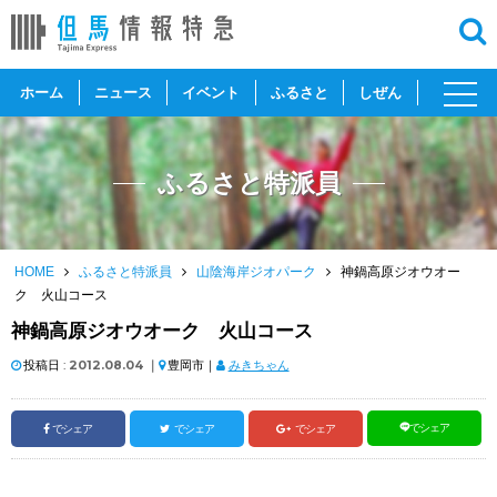
toggl
ホーム
ニュース
イベント
ふるさと
しぜん
navig
ふるさと特派員
HOME
ふるさと特派員
山陰海岸ジオパーク
神鍋高原ジオウオー
ク 火山コース
神鍋高原ジオウオーク 火山コース
投稿日 :
2012.08.04
｜
豊岡市｜
みきちゃん
でシェア
でシェア
でシェア
でシェア