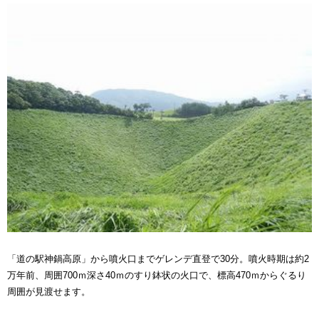
「道の駅神鍋高原」から噴火口までゲレンデ直登で30分。噴火時期は約2
万年前、周囲700ｍ深さ40ｍのすり鉢状の火口で、標高470ｍからぐるり
周囲が見渡せます。