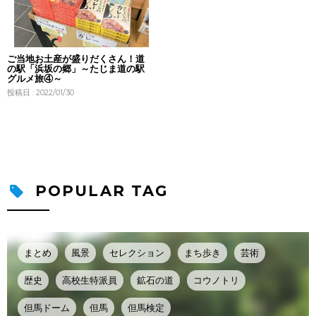
ご当地お土産が盛りだくさん！道
の駅「浜坂の郷」～たじま道の駅
グルメ旅④～
投稿日 : 2022/01/30
POPULAR TAG
まとめ
風景
セレクション
まち歩き
芸術
歴史
高校生特派員
鉱石の道
コウノトリ
但馬ドーム
但馬
但馬検定