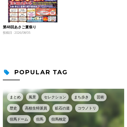
第48回あさご夏祭り
投稿日 : 2026/08/05
POPULAR TAG
まとめ
風景
セレクション
まち歩き
芸術
歴史
高校生特派員
鉱石の道
コウノトリ
但馬ドーム
但馬
但馬検定