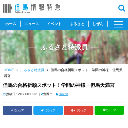
toggl
ホーム
ニュース
イベント
ふるさと
しぜん
navig
ふるさと特派員
HOME
ふるさと特派員
但馬の合格祈願スポット！学問の神様・但馬天
満宮
但馬の合格祈願スポット！学問の神様・但馬天満宮
投稿日 :
2021.02.07
｜
豊岡市｜
isoken
でシェア
でシェア
でシェア
でシェア