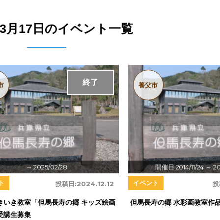
4年3月17日のイベント一覧
終了
市
養父市
～ 2025/02/28
開催日:2014/11/24
～ 20
ト
イベント
投稿日:
2024.12.12
投
きいき教室「但馬長寿の郷 キッズ絵画
但馬長寿の郷 水彩画教室作品
受講生募集