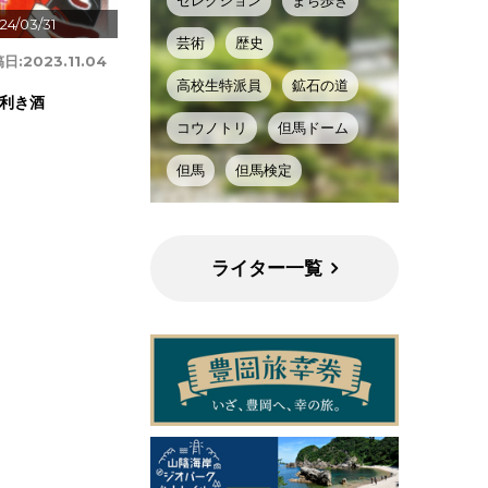
セレクション
まち歩き
24/03/31
芸術
歴史
日:
2023.11.04
高校生特派員
鉱石の道
利き酒
コウノトリ
但馬ドーム
但馬
但馬検定
ライター一覧