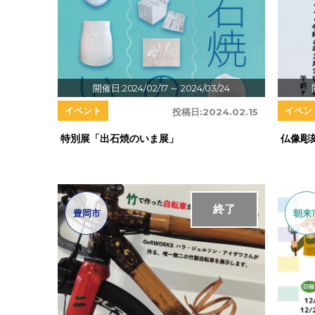
開催日:2024/02/17
～ 2024/03/24
イベント
イベン
投稿日:
2024.02.15
特別展「出石焼のいま展」
仏像彫
終了
豊岡市
朝来