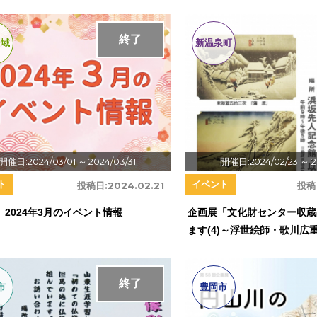
終了
全域
新温泉町
開催日:2024/03/01
～ 2024/03/31
開催日:2024/02/23
～ 2
ト
イベント
投稿日:
2024.02.21
投稿
 2024年3月のイベント情報
企画展「文化財センター収蔵
ます(4)～浮世絵師・歌川広
終了
市
豊岡市