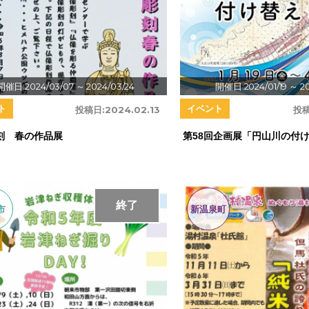
開催日:2024/03/07
～ 2024/03/24
開催日:2024/01/19
～ 20
ト
イベント
投稿日:
2024.02.13
投稿
刻 春の作品展
第58回企画展「円山川の付
終了
市
新温泉町