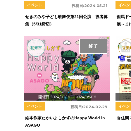
イベント
イベン
投稿日:
2024.05.21
せきのみや子ども歌舞伎第21回公演 役者募
但馬ド
集（5/31締切）
展～ま
終了
朝来市
香美
開催日:2024/03/16
～ 2024/05/06
イベント
イベン
投稿日:
2024.02.29
絵本作家たかいよしかずのHappy World in
香住鶴 
ASAGO