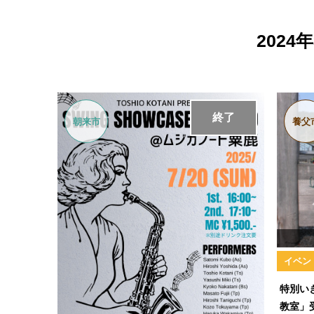
202
終了
朝来市
養父
イベン
特別い
教室」