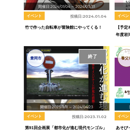
開催日:2024/01/04
～ 2024/03/31
イベント
イベン
投稿日:
2024.01.04
竹で作った自転車が冒険館にやってくる！
【予定
年度岩
終了
豊岡市
養父
開催日:2023/11/11
～ 2024/04/23
イベント
イベン
投稿日:
2023.11.02
第91回企画展「都市化が進む現代モンゴル」
あそび