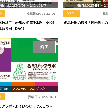
開催日:2023/12/09
～ 2024/03/17
開催日:2023/11/11
～ 20
ト
イベント
投稿日:
2023.12.03
投稿
本数終了】岩津ねぎ収穫体験 令和5
但馬杜氏の誇り「純米酒」の
津ねぎ掘りDAY！
終了
市
開催日:2023/09/16
～ 2024/03/31
ト
投稿日:
2023.10.11
っグラボ～あそびのじっけんしつ～