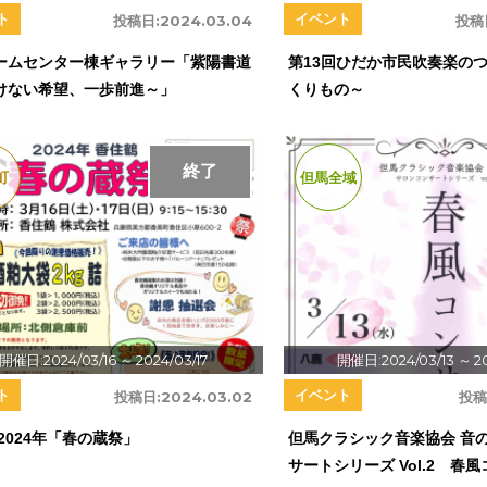
ト
イベント
投稿日:
2024.03.04
投稿
ームセンター棟ギャラリー「紫陽書道
第13回ひだか市民吹奏楽の
けない希望、一歩前進～」
くりもの～
終了
町
但馬全域
開催日:2024/03/16
～ 2024/03/17
開催日:2024/03/13
～ 2
ト
イベント
投稿日:
2024.03.02
投稿
2024年「春の蔵祭」
但馬クラシック音楽協会 音の
サートシリーズ Vol.2 春