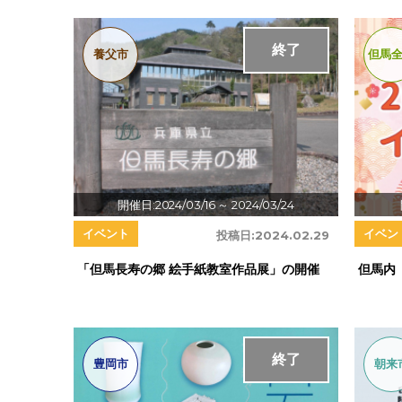
終了
養父市
但馬
開催日:2024/03/16
～ 2024/03/24
イベント
イベン
投稿日:
2024.02.29
「但馬長寿の郷 絵手紙教室作品展」の開催
但馬内
終了
豊岡市
朝来