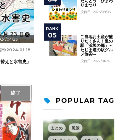
たんとう ひまわ
りまつり
投稿日 : 2026/08/06
ご当地お土産が盛
24/04/23
りだくさん！道の
駅「浜坂の郷」～
日:
2024.01.18
たじま道の駅グル
メ旅④～
投稿日 : 2022/01/30
け替えと水害史」
終了
POPULAR TAG
まとめ
風景