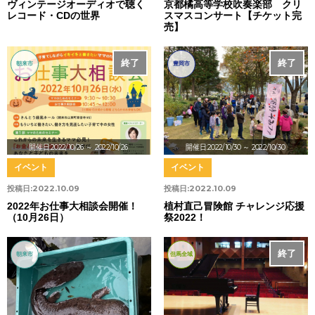
ヴィンテージオーディオで聴く
京都橘高等学校吹奏楽部 クリ
レコード・CDの世界
スマスコンサート【チケット完
売】
終了
終了
朝来市
豊岡市
開催日:2022/10/26
～ 2022/10/26
開催日:2022/10/30
～ 2022/10/30
イベント
イベント
投稿日:
2022.10.09
投稿日:
2022.10.09
2022年お仕事大相談会開催！
植村直己冒険館 チャレンジ応援
（10月26日）
祭2022！
終了
朝来市
但馬全域