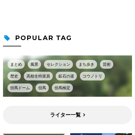
POPULAR TAG
まとめ
風景
セレクション
まち歩き
芸術
歴史
高校生特派員
鉱石の道
コウノトリ
但馬ドーム
但馬
但馬検定
ライター一覧