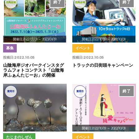
終了
終了
但馬全域
但馬全域
開催日:2022/07/01
～ 2023/01/31
開催日:2022/10/09
～ 2022/10/09
募集
イベント
投稿日:
2022.10.05
投稿日:
2022.10.05
山陰海岸ジオパークインスタグ
トラックの日街頭キャンペーン
ラムフォトコンテスト「山陰海
岸ふぁんたじーお」の開催
終了
豊岡市
豊岡市
開催日:2022/10/09
～ 2022/10/09
たじまのしぜん
イベント