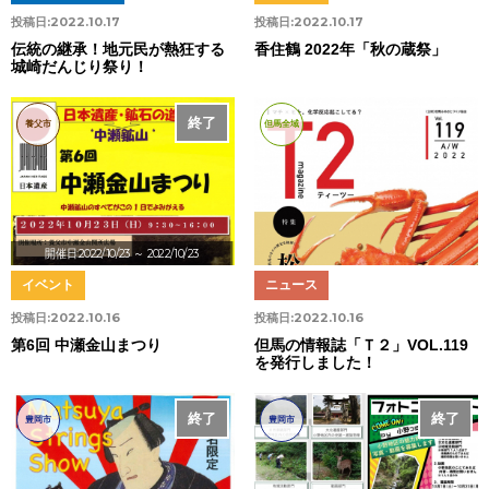
投稿日:
2022.10.17
投稿日:
2022.10.17
伝統の継承！地元民が熱狂する
香住鶴 2022年「秋の蔵祭」
城崎だんじり祭り！
終了
養父市
但馬全域
開催日:2022/10/23
～ 2022/10/23
イベント
ニュース
投稿日:
2022.10.16
投稿日:
2022.10.16
第6回 中瀬金山まつり
但馬の情報誌「Ｔ２」VOL.119
を発行しました！
終了
終了
豊岡市
豊岡市