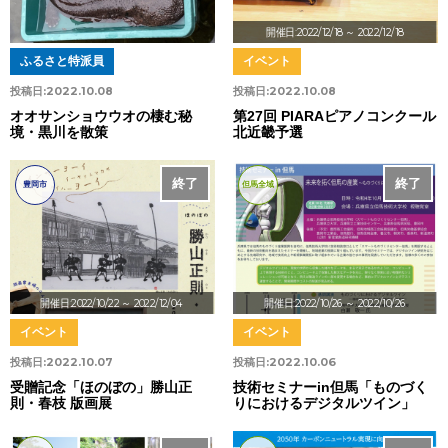
開催日:2022/12/18
～ 2022/12/18
ふるさと特派員
イベント
投稿日:
2022.10.08
投稿日:
2022.10.08
オオサンショウウオの棲む秘
第27回 PIARAピアノコンクール
境・黒川を散策
北近畿予選
終了
終了
豊岡市
但馬全域
開催日:2022/10/22
～ 2022/12/04
開催日:2022/10/26
～ 2022/10/26
イベント
イベント
投稿日:
2022.10.07
投稿日:
2022.10.06
受贈記念「ほのぼの」勝山正
技術セミナーin但馬「ものづく
則・春枝 版画展
りにおけるデジタルツイン」