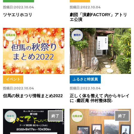
投稿日:
2022.10.04
投稿日:
2022.10.04
ツヤエリホコリ
劇団「演劇FACTORY」アトリ
エ公演
但馬全域
豊岡市
イベント
ふるさと特派員
投稿日:
2022.10.04
投稿日:
2022.10.04
但馬の秋まつり情報まとめ2022
正しく体を整えて 内からキレイ
に -癒匠庵 仲村整体院-
終了
終了
朝来市
但馬全域