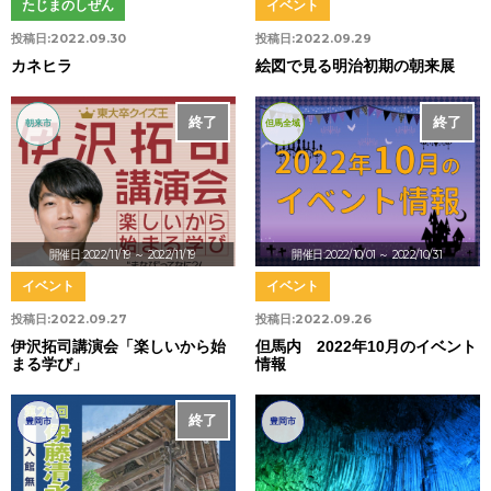
たじまのしぜん
イベント
投稿日:
2022.09.30
投稿日:
2022.09.29
カネヒラ
絵図で見る明治初期の朝来展
終了
終了
朝来市
但馬全域
開催日:2022/11/19
～ 2022/11/19
開催日:2022/10/01
～ 2022/10/31
イベント
イベント
投稿日:
2022.09.27
投稿日:
2022.09.26
伊沢拓司講演会「楽しいから始
但馬内 2022年10月のイベント
まる学び」
情報
終了
豊岡市
豊岡市