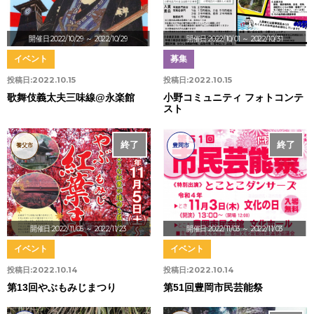
開催日:2022/10/29
～ 2022/10/29
開催日:2022/10/01
～ 2022/10/31
イベント
募集
投稿日:
2022.10.15
投稿日:
2022.10.15
歌舞伎義太夫三味線@永楽館
小野コミュニティ フォトコンテ
スト
終了
終了
養父市
豊岡市
開催日:2022/11/05
～ 2022/11/23
開催日:2022/11/03
～ 2022/11/03
イベント
イベント
投稿日:
2022.10.14
投稿日:
2022.10.14
第13回やぶもみじまつり
第51回豊岡市民芸能祭