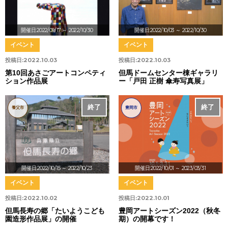
開催日:2022/09/17
～ 2022/10/30
開催日:2022/10/03
～ 2022/10/30
イベント
イベント
投稿日:
2022.10.03
投稿日:
2022.10.03
第10回あさごアートコンペティ
但馬ドームセンター棟ギャラリ
ション作品展
ー「戸田 正樹 傘寿写真展」
終了
終了
養父市
豊岡市
開催日:2022/10/15
～ 2022/10/23
開催日:2022/10/01
～ 2023/03/31
イベント
イベント
投稿日:
2022.10.02
投稿日:
2022.10.01
但馬長寿の郷「たいようこども
豊岡アートシーズン2022（秋冬
園造形作品展」の開催
期）の開幕です！