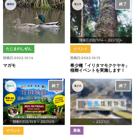
終了
豊岡市
養父市
開催日:2022/11/04
～ 2022/11/04
たじまのしぜん
イベント
投稿日:
2022.10.14
投稿日:
2022.10.13
マガモ
希少種「イリタマモクケヤキ」
植樹イベントを実施します！
終了
終了
朝来市
養父市
開催日:2022/10/15
～ 2022/10/15
～ 2022/11/21
イベント
募集