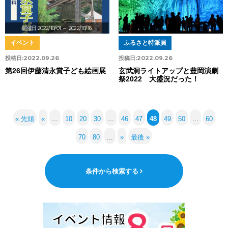
開催日:2022/10/01
～ 2022/10/16
イベント
ふるさと特派員
投稿日:
2022.09.26
投稿日:
2022.09.26
第26回伊藤清永賞子ども絵画展
玄武洞ライトアップと豊岡演劇
祭2022 大盛況だった！
« 先頭
«
...
10
20
30
...
46
47
48
49
50
...
60
70
80
...
»
最後 »
条件から検索する