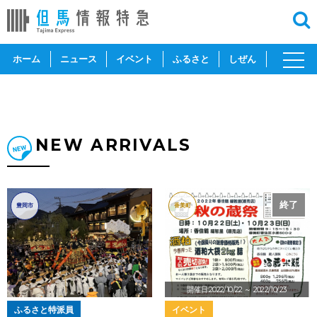
toggl
ホーム
ニュース
イベント
ふるさと
しぜん
navig
NEW ARRIVALS
終了
豊岡市
香美町
開催日:2022/10/22
～ 2022/10/23
ふるさと特派員
イベント