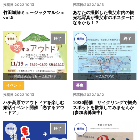
投稿日:
2022.10.13
投稿日:
2022.10.13
竹田城跡ミュージックマルシェ
あなたの撮影した養父市内の観
vol.5
光地写真が養父市のポスターに
なるかも！？
終了
終了
養父市
豊岡市
開催日:2022/11/19
～ 2022/11/19
～ 2022/10/20
イベント
募集
投稿日:
2022.10.13
投稿日:
2022.10.12
ハチ高原でアウトドアを楽しむ
10/30開催 サイクリングで観光
婚活イベント開催「恋するアウ
スポットを散策してみませんか
トドア」
(参加者募集中)
終了
豊岡市
豊岡市