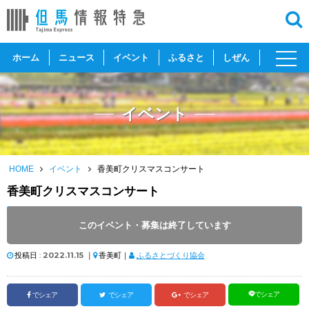
toggl
ホーム
ニュース
イベント
ふるさと
しぜん
navig
イベント
HOME
イベント
香美町クリスマスコンサート
香美町クリスマスコンサート
開催日 :
2022
.
12.10
～
2022
.
12.10
このイベント・募集は終了しています
開催時間 : 14:00
投稿日 :
2022.11.15
｜
香美町｜
ふるさとづくり協会
でシェア
でシェア
でシェア
でシェア