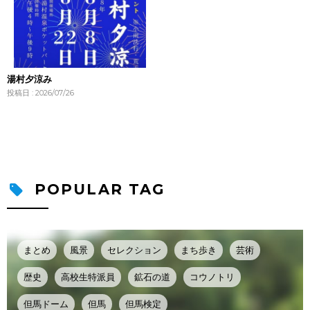
湯村夕涼み
投稿日 : 2026/07/26
POPULAR TAG
まとめ
風景
セレクション
まち歩き
芸術
歴史
高校生特派員
鉱石の道
コウノトリ
但馬ドーム
但馬
但馬検定