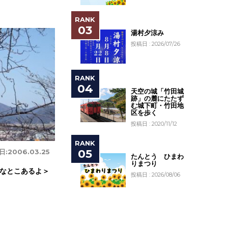
湯村夕涼み
投稿日 : 2026/07/26
天空の城「竹田城
跡」の麓にたたず
む城下町・竹田地
区を歩く
投稿日 : 2020/11/12
日:
2006.03.25
たんとう ひまわ
りまつり
なとこあるよ＞
投稿日 : 2026/08/06