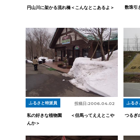
数珠引
円山川に架かる流れ橋＜こんなとこあるよ＞
ふるさ
ふるさと特派員
投稿日:
2006.04.02
つるぎ
私の好きな植物園 ＜但馬ってええとこや
んか＞