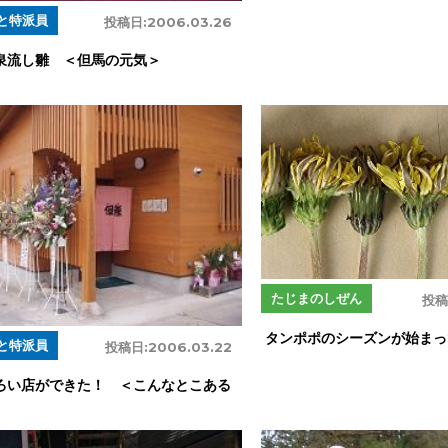
と特派員
投稿日:
2006.03.26
泉流し雛 ＜但馬の元気＞
たじまのしぜん
投稿
タンポポのシーズンが始まっ
と特派員
投稿日:
2006.03.22
ろい店ができた！ ＜こんなとこある