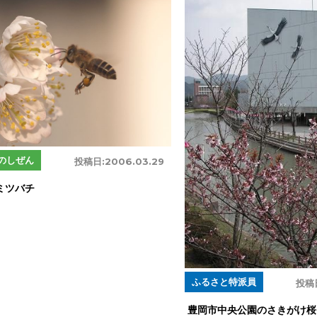
のしぜん
投稿日:
2006.03.29
ミツバチ
ふるさと特派員
投稿
豊岡市中央公園のさきがけ桜