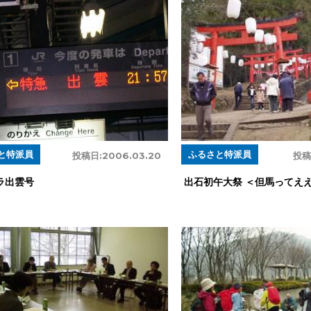
ふるさと特派員
と特派員
投稿
投稿日:
2006.03.20
出石初午大祭 ＜但馬ってえ
ラ出雲号