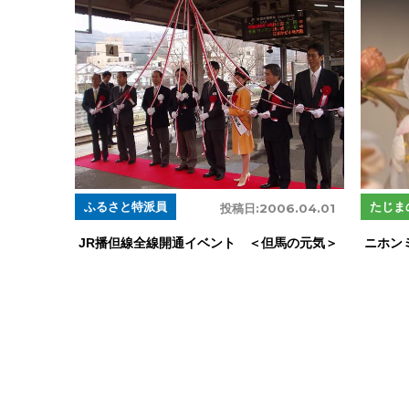
ふるさと特派員
たじま
投稿日:
2006.04.01
JR播但線全線開通イベント ＜但馬の元気＞
ニホン