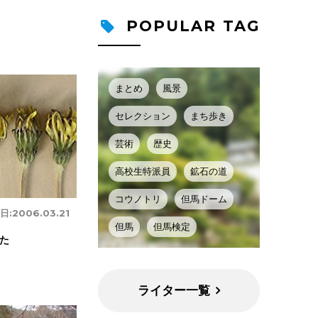
POPULAR TAG
まとめ
風景
セレクション
まち歩き
芸術
歴史
高校生特派員
鉱石の道
コウノトリ
但馬ドーム
日:
2006.03.21
但馬
但馬検定
た
ライター一覧