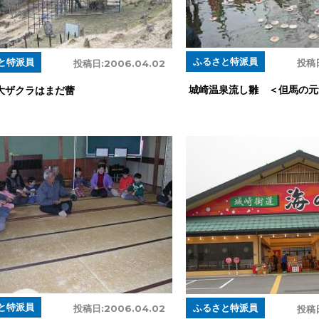
ふるさと特派員
と特派員
投稿
投稿日:
2006.04.02
城崎温泉流し雛 ＜但馬の元
大ザクラはまだ蕾
と特派員
ふるさと特派員
投稿日:
2006.04.02
投稿