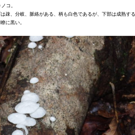
キノコ。
ダは疎、分岐、脈絡がある、柄も白色であるが、下部は成熟す
明瞭に黒い。