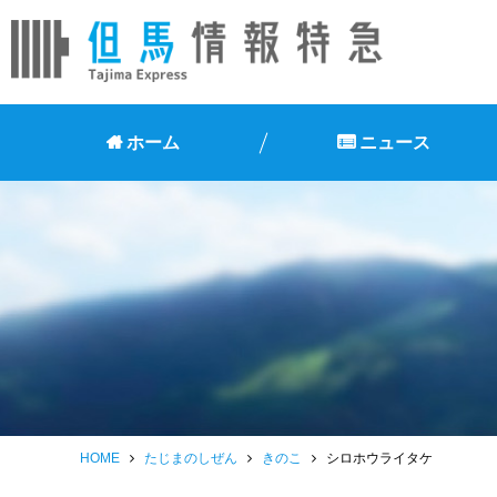
ホーム
ニュース
HOME
たじまのしぜん
きのこ
シロホウライタケ