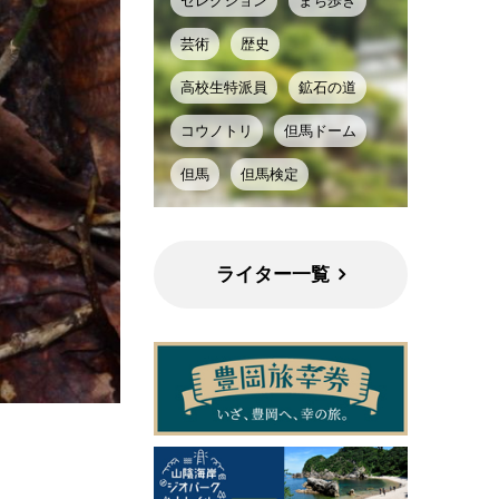
セレクション
まち歩き
芸術
歴史
高校生特派員
鉱石の道
コウノトリ
但馬ドーム
但馬
但馬検定
ライター一覧