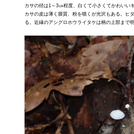
カサの径は1～3㎝程度、白くて小さくてかわいい
カサの皮は薄く膜質、粉を噴くが光沢もある。ヒ
る。近縁のアシグロホウライタケは柄の上部まで