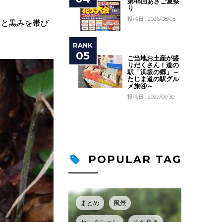
第48回あさご夏祭
り
投稿日 : 2026/08/05
ると黒みを帯び
ご当地お土産が盛
りだくさん！道の
駅「浜坂の郷」～
たじま道の駅グル
メ旅④～
投稿日 : 2022/01/30
POPULAR TAG
まとめ
風景