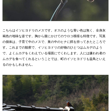
こちらはイソヒヨドリのメスです。オスのような青い色は無く、全身灰
褐色の地味な姿です。胸から腹にかけてのウロコ模様も特徴です。写真
の個体は、子育て中のメスで、巣の中のヒナに餌を持ってきたところで
す。これまでの観察で、イソヒヨドリの好物のひとつはムカデのよう
で、よくムカデをくわえている場面にでくわします。人には嫌われ者の
ムカデを食べてくれるということでは、町のイソヒヨドリも益鳥といえ
るのかもしれません。