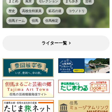
まとめ
風景
セレクション
まち歩き
芸術
歴史
高校生特派員
鉱石の道
コウノトリ
但馬ドーム
但馬
但馬検定
ライター一覧