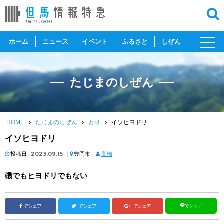
toggl
ホーム
ニュース
イベント
ふるさと
しぜん
navig
たじまのしぜん
HOME
たじまのしぜん
とり
イソヒヨドリ
イソヒヨドリ
投稿日 :
2023.09.15
｜
豊岡市｜
髙橋
磯でもヒヨドリでもない
でシェア
でシェア
でシェア
でシェア