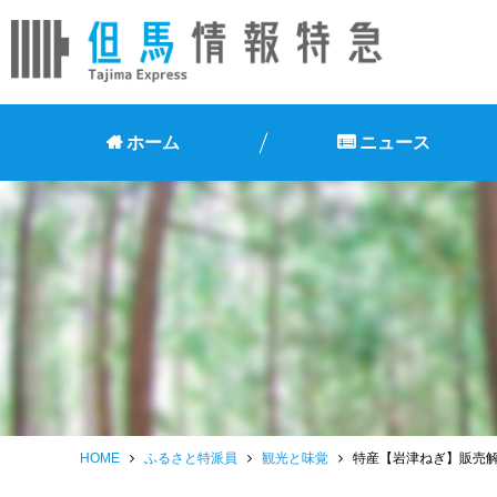
ホーム
ニュース
HOME
ふるさと特派員
観光と味覚
特産【岩津ねぎ】販売