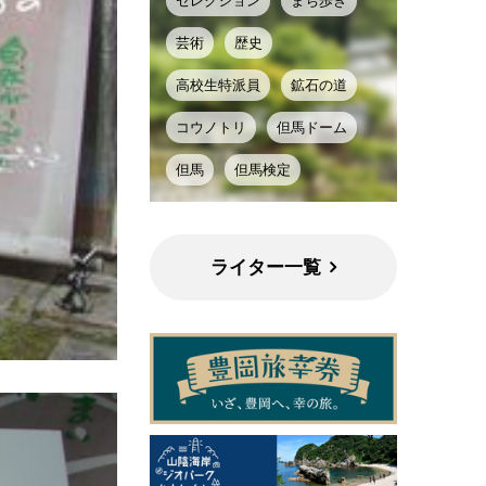
セレクション
まち歩き
芸術
歴史
高校生特派員
鉱石の道
コウノトリ
但馬ドーム
但馬
但馬検定
ライター一覧