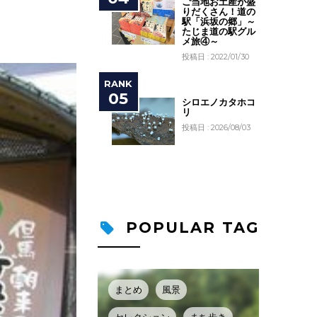
ご当地お土産が盛
りだくさん！道の
駅「浜坂の郷」～
たじま道の駅グル
メ旅④～
投稿日 : 2022/01/30
シロエノカタホコ
リ
投稿日 : 2026/08/03
POPULAR TAG
まとめ
風景