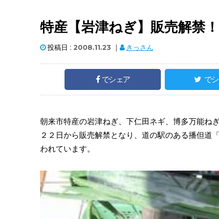
特産【岩津ねぎ】販売解禁！
投稿日 :
2008.11.23
｜
きっさん
でシェア
でシ
朝来市特産の岩津ねぎ、下仁田ネギ、博多万能ね
２２日から販売解禁となり、道の駅のある播但道
われています。