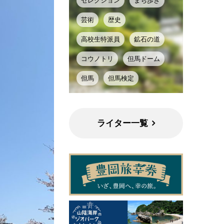
セレクション
まち歩き
芸術
歴史
高校生特派員
鉱石の道
コウノトリ
但馬ドーム
但馬
但馬検定
ライター一覧