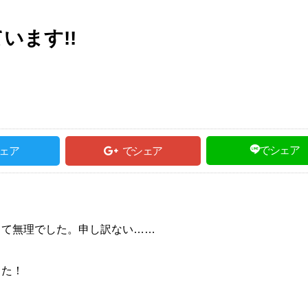
います!!
でシェア
ェア
でシェア
くて無理でした。申し訳ない……
した！