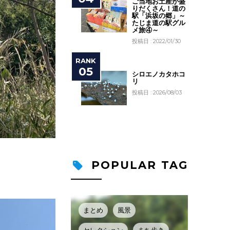
ご当地お土産が盛
りだくさん！道の
駅「浜坂の郷」～
たじま道の駅グル
メ旅④～
投稿日 : 2022/01/30
シロエノカタホコ
リ
投稿日 : 2026/08/03
POPULAR TAG
まとめ
風景