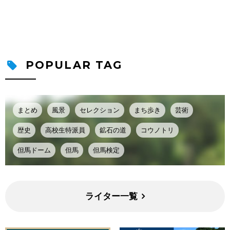
POPULAR TAG
まとめ
風景
セレクション
まち歩き
芸術
歴史
高校生特派員
鉱石の道
コウノトリ
但馬ドーム
但馬
但馬検定
ライター一覧