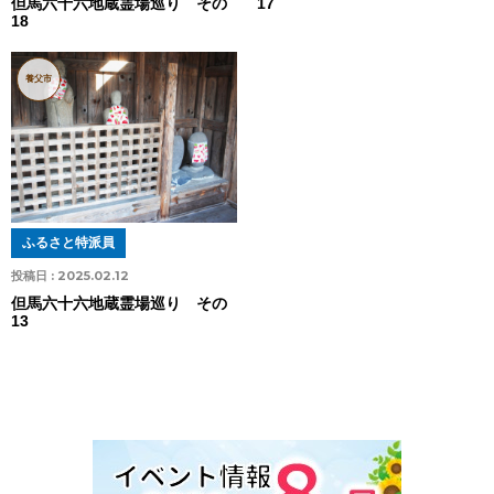
17
但馬六十六地蔵霊場巡り その
18
養父市
ふるさと特派員
投稿日 :
2025.02.12
但馬六十六地蔵霊場巡り その
13