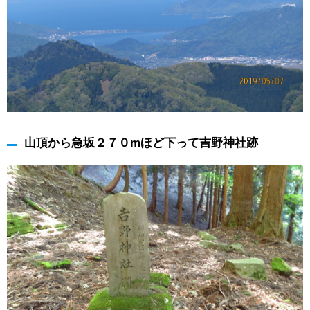
山頂から急坂２７０mほど下って吉野神社跡