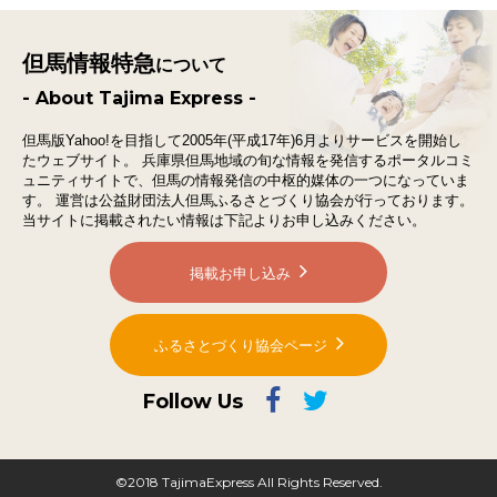
但馬情報特急
について
- About Tajima Express -
但馬版Yahoo!を目指して2005年(平成17年)6月よりサービスを開始し
たウェブサイト。
兵庫県但馬地域の旬な情報を発信するポータルコミ
ュニティサイトで、
但馬の情報発信の中枢的媒体の一つになっていま
す。
運営は公益財団法人但馬ふるさとづくり協会が行っております。
当サイトに掲載されたい情報は下記よりお申し込みください。
掲載お申し込み
ふるさとづくり協会ページ
Follow Us
©2018 TajimaExpress All Rights Reserved.