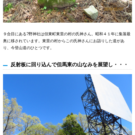
９合目にある?野神社は但東町東里の村の氏神さん。昭和４１年に集落最
奥に移されています。東里の村からこの氏神さんにお詣りした道があ
り、今登山道のひとつです。
反射板に回り込んで但馬東の山なみを展望し・・・