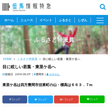
toggl
ホーム
ニュース
イベント
ふるさと
しぜん
navig
ふるさと特派員
HOME
ふるさと特派員
目に眩しい若葉・東里ケ岳へ
目に眩しい若葉・東里ケ岳へ
投稿日 :
2019.05.07
｜
豊岡市｜
せきやん
東里ケ岳は四方豊岡市但東町の山・標高は６６３．７m
でシェア
でシェア
でシェア
でシェア