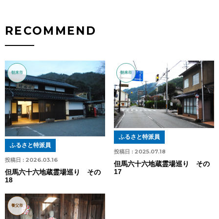
RECOMMEND
朝来市
朝来市
ふるさと特派員
ふるさと特派員
投稿日 :
2025.07.18
投稿日 :
2026.03.16
但馬六十六地蔵霊場巡り その
17
但馬六十六地蔵霊場巡り その
18
養父市