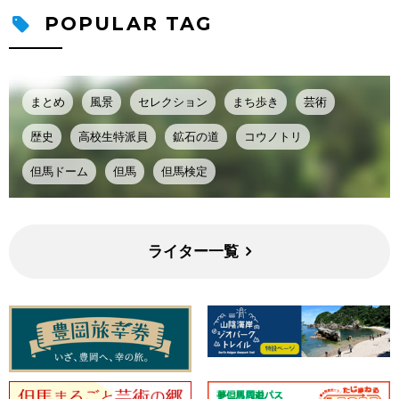
POPULAR TAG
まとめ
風景
セレクション
まち歩き
芸術
歴史
高校生特派員
鉱石の道
コウノトリ
但馬ドーム
但馬
但馬検定
ライター一覧