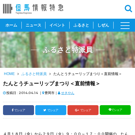
toggl
ホーム
ニュース
イベント
ふるさと
しぜん
navig
ふるさと特派員
HOME
ふるさと特派員
たんとうチューリップまつり＜直前情報＞
たんとうチューリップまつり＜直前情報＞
投稿日 :
2014.04.14
｜
豊岡市｜
せきやん
でシェア
でシェア
でシェア
でシェア
４月１８日（金）から２９日（火）９：００～１７：００開催の たん