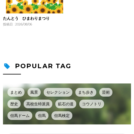
たんとう ひまわりまつり
投稿日 : 2026/08/06
POPULAR TAG
まとめ
風景
セレクション
まち歩き
芸術
歴史
高校生特派員
鉱石の道
コウノトリ
但馬ドーム
但馬
但馬検定