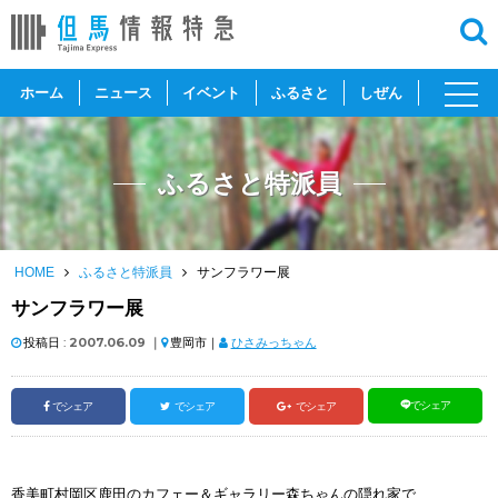
toggl
ホーム
ニュース
イベント
ふるさと
しぜん
navig
ふるさと特派員
HOME
ふるさと特派員
サンフラワー展
サンフラワー展
投稿日 :
2007.06.09
｜
豊岡市｜
ひさみっちゃん
でシェア
でシェア
でシェア
でシェア
香美町村岡区鹿田のカフェー＆ギャラリー森ちゃんの隠れ家で