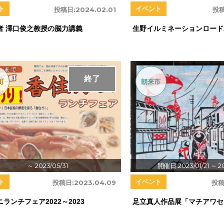
ト
イベント
投稿日:
2024.02.01
投稿
者 澤口俊之教授の脳力講義
生野イルミネーションロード2
終了
町
朝来市
～ 2023/05/31
開催日:2023/01/21
～ 20
ト
イベント
投稿日:
2023.04.09
投稿
ランチフェア2022～2023
足立真人作品展「マチアワセ