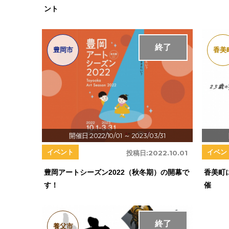
ント
終了
豊岡市
香美
開催日:2022/10/01
～ 2023/03/31
イベント
イベン
投稿日:
2022.10.01
豊岡アートシーズン2022（秋冬期）の開幕で
香美町
す！
催
終了
養父市