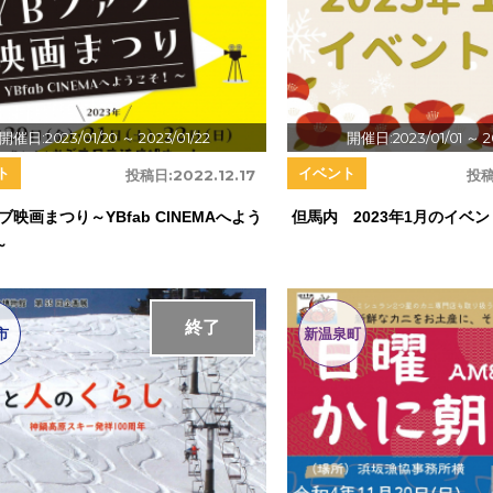
開催日:2023/01/20
～ 2023/01/22
開催日:2023/01/01
～ 2
ト
イベント
投稿日:
2022.12.17
投稿
ブ映画まつり～YBfab CINEMAへよう
但馬内 2023年1月のイベ
～
終了
市
新温泉町