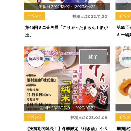
開催日:2022/12/02
～ 2023/04/25
イベント
イベン
投稿日:
2022.11.30
第45回ミニ企画展「こりゃ～たまらん！まが
第55
玉」
キー場
終了
新温泉町
朝来
開催日:2022/11/08
～ 2023/03/31
イベント
イベン
投稿日:
2023.02.09
【実施期間延長！】冬季限定『利き酒』イベ
期間限