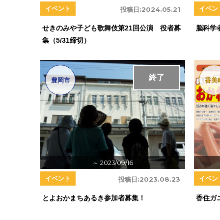
イベント
イベン
投稿日:
2024.05.21
せきのみや子ども歌舞伎第21回公演 役者募
脳科学
集（5/31締切）
終了
豊岡市
香美
～ 2023/09/16
イベント
イベン
投稿日:
2023.08.23
とよおかまちあるき参加者募集！
香住ガニ