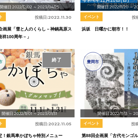
開催日:2022/12/02
～ 2023/04/25
開催日:2022/11/20
～ 20
ト
イベント
投稿日:
2022.11.30
投
回企画展「雪と人のくらし－神鍋高原ス
浜坂 日曜かに朝市！！
発祥100周年－」
終了
市
豊岡市
開催日:2022/11/01
～ 2023/01/31
開催日:2022/11/13
～ 20
ト
イベント
投稿日:
2022.11.05
投稿
定！銀馬車かぼちゃ特別メニュー
第88回企画展「古代モンゴ