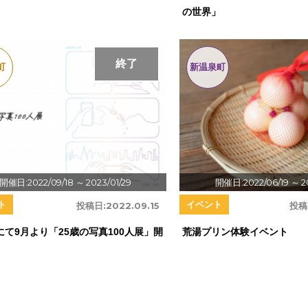
の世界」
終了
町
新温泉町
開催日:2022/09/18
～ 2023/01/29
開催日:2022/06/19
～ 2
ト
イベント
投稿日:
2022.09.15
投稿
にて9月より「25歳の写真100人展」開
荒湯プリン体験イベント