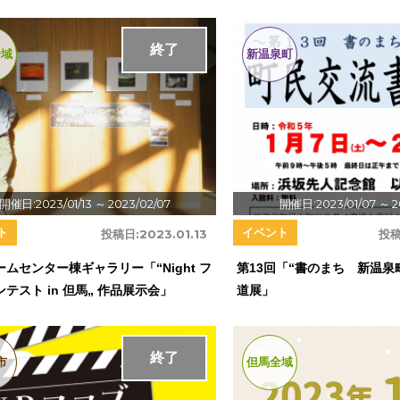
終了
全域
新温泉町
開催日:2023/01/13
～ 2023/02/07
開催日:2023/01/07
～ 2
ト
イベント
投稿日:
2023.01.13
投稿
ムセンター棟ギャラリー「“Night フ
第13回「“書のまち 新温泉
テスト in 但馬„ 作品展示会」
道展」
終了
市
但馬全域