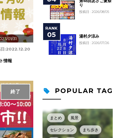
第48回あさご夏祭
り
投稿日 : 2026/08/05
湯村夕涼み
023/01/31
投稿日 : 2026/07/26
日:
2022.12.20
ント情報
POPULAR TAG
終了
まとめ
風景
セレクション
まち歩き