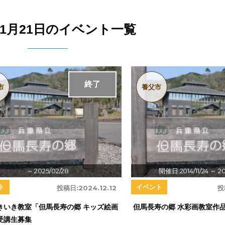
3年1月21日のイベント一覧
終了
市
養父市
～ 2025/02/28
開催日:2014/11/24
～ 20
ト
イベント
投稿日:
2024.12.12
投
きいき教室「但馬長寿の郷 キッズ絵画
但馬長寿の郷 水彩画教室作品
受講生募集