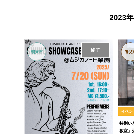
202
終了
朝来市
養父
イベン
特別い
教室」