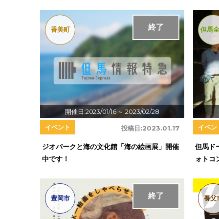
終了
香美町
但馬
開催日:2023/01/16
～ 2023/02/28
イベント
イベン
投稿日:
2023.01.17
ジオパークと海の文化館「海の絵画展」開催
但馬ドー
中です！
ォトコン
終了
豊岡市
養父