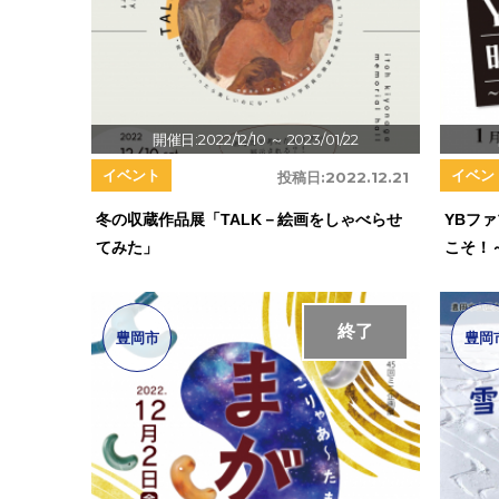
開催日:2022/12/10
～ 2023/01/22
イベント
イベン
投稿日:
2022.12.21
冬の収蔵作品展「TALK－絵画をしゃべらせ
YBファ
てみた」
こそ！
終了
豊岡市
豊岡