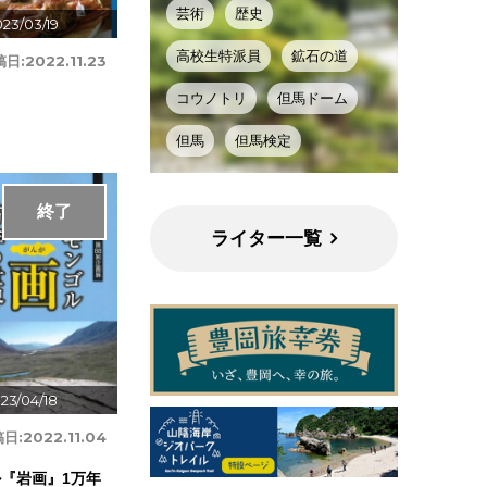
芸術
歴史
23/03/19
高校生特派員
鉱石の道
稿日:
2022.11.23
コウノトリ
但馬ドーム
但馬
但馬検定
終了
ライター一覧
23/04/18
日:
2022.11.04
ル『岩画』1万年