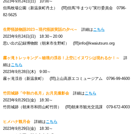
2023年9月24日(日) 10:00～
但馬牧場公園（新温泉町丹土） (問)但馬“牛まつり”実行委員会 0796-
82-5625
生野怪談物語2023～現代怪談実話の夕べ～
詳細は
こちら
2023年9月24日(日) 18:30～20:00
思い出の記録博物館（朝来市生野町） (問)info@kwaiutsuro.org
霧ヶ滝トレッキング～秘境の渓谷！上空にイヌワシは現れるか！～
詳
細は
こちら
2023年9月28日(木) 9:00～
霧ヶ滝渓谷（新温泉町） (問)上山高原エコミュージアム 0796-99-4600
竹田城跡「中秋の名月」お月見撮影会
詳細は
こちら
2023年9月29日(金) 18:30～
竹田城跡（朝来市和田山町竹田） (問)朝来市観光交流課 079-672-4003
ヒメハナ観月会
詳細は
こちら
2023年9月29日(金) 18:30～