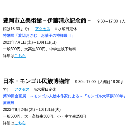
豊岡市立美術館－伊藤清永記念館－
9:30～17:00（入
館は16:30まで）
アクセス
※水曜日定休
特別展「渡辺おさむ お菓子の神様展Ⅱ」
2023年7月1日(土)～10月1日(日)
一般500円、大高生300円、中学生以下無料
詳細は
こちら
日本・モンゴル民族博物館
9:30～17:00（入館は16:30ま
で）
アクセス
※水曜日定休
第90回企画展 ～モンゴル人絵本作家による～『モンゴル大草原800年』
原画展
2023年8月24日(木)～10月31日(火)
一般500円、大・高校生300円、小・中学生250円
詳細は
こちら