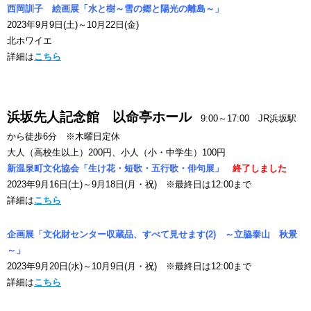
西岡訓子 絵画展「水と樹～雪の郷と陽光の離島～」
2023年9月9日(土)～10月22日(金)
北ホワイエ
詳細は
こちら
浜坂先人記念館 以命亭ホール
9:00～17:00 JR浜坂駅
から徒歩6分 ※木曜日定休
大人（高校生以上）200円、小人（小・中学生）100円
新温泉町文化協会「生け花・短歌・五行歌・俳句展」
終了しました
2023年9月16日(土)～9月18日(月・祝) ※最終日は12:00まで
詳細は
こちら
企画展「文化財センター収蔵品、すべて見せます(2) ～立脇泰山 秋景
～」
2023年9月20日(水)～10月9日(月・祝) ※最終日は12:00まで
詳細は
こちら