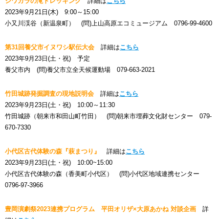
シワガラの滝トレッキング
詳細は
こちら
2023年9月21日(木) 9:00～15:00
小又川渓谷（新温泉町） (問)上山高原エコミュージアム 0796-99-4600
第31回養父市イヌワシ駅伝大会
詳細は
こちら
2023年9月23日(土・祝) 予定
養父市内 (問)養父市立全天候運動場 079-663-2021
竹田城跡発掘調査の現地説明会
詳細は
こちら
2023年9月23日(土・祝) 10:00～11:30
竹田城跡（朝来市和田山町竹田） (問)朝来市埋葬文化財センター 079-
670-7330
小代区古代体験の森『萩まつり』
詳細は
こちら
2023年9月23日(土・祝) 10:00~15:00
小代区古代体験の森（香美町小代区） (問)小代区地域連携センター
0796-97-3966
豊岡演劇祭2023連携プログラム 平田オリザ×大原あかね 対談企画
詳