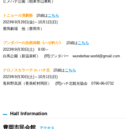
ヒメハナ公園（朝来市山東町）
トニョーカ演劇祭
詳細は
こちら
2023年9月29日(金)～10月1日(日)
豊岡劇場 他（豊岡市）
ブンダバーの自然体験《ハゼ釣り》
詳細は
こちら
2023年9月30日(土) 9:00～
白馬公園（新温泉町） (問)ブンダバー wunderbar.world@gmail.com
クロノスカラーテ in ハチ北
詳細は
こちら
2023年9月30日(土)～10月1日(日)
兎和野高原（香美町村岡区） (問)ハチ北観光協会 0796-96-0732
Hall Information
豊岡市民会館
アクセス