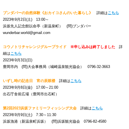
ブンダバーの自然体験《おカイコさんのいた暮らし》
詳細は
こちら
2023年9月2日(土) 13:00～
浜坂先人記念館以命亭（新温泉町） (問)ブンダバー
wunderbar.world@gmail.com
コウノトリチャレンジグループライド
※申し込みは終了しました
詳
細は
こちら
2023年9月3日(日)
豊岡市内 (問)大会事務局（城崎温泉観光協会） 0796-32-3663
いずし時の記念日 宵の辰鼓楼
詳細は
こちら
2023年9月8日(金) 17:00～21:00
出石庁舎前広場（豊岡市出石町）
第2回2023浜坂ファミリーフィッシング大会
詳細は
こちら
2023年9月9日(土) 7:30～11:30
浜坂漁港（新温泉町浜坂） (問)浜坂観光協会 0796-82-4580