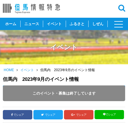
toggl
ホーム
ニュース
イベント
ふるさと
しぜん
navig
イベント
HOME
イベント
但馬内 2023年9月のイベント情報
但馬内 2023年9月のイベント情報
開催日 :
2023
.
09.01
～
2023
.
09.30
このイベント・募集は終了しています
投稿日 :
2023.08.22
｜
但馬全域｜
ふるさとづくり協会
でシェア
でシェア
でシェア
でシェア