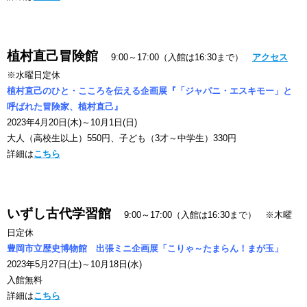
植村直己冒険館
9:00～17:00（入館は16:30まで）
アクセス
※水曜日定休
植村直己のひと・こころを伝える企画展『「ジャパニ・エスキモー」と
呼ばれた冒険家、植村直己』
2023年4月20日(木)～10月1日(日)
大人（高校生以上）550円、子ども（3才～中学生）330円
詳細は
こちら
いずし古代学習館
9:00～17:00（入館は16:30まで） ※木曜
日定休
豊岡市立歴史博物館 出張ミニ企画展「こりゃ～たまらん！まが玉」
2023年5月27日(土)～10月18日(水)
入館無料
詳細は
こちら