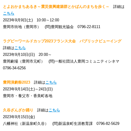
とよおかまちあるき～震災復興建築群とかばんのまちを歩く～
詳細は
こちら
2023年9月9日(土) 10:00～12:00
豊岡市街地（豊岡市） (問)豊岡観光協会 0796-22-8111
ラグビーワールドカップ2023フランス大会 パブリックビューイング
詳細は
こちら
2023年9月10日(日) 20:00～
豊岡劇場（豊岡市元町） (問)一般社団法人豊岡コミュニティシネマ
0796-34-6256
豊岡演劇祭2023
詳細は
こちら
2023年9月14日(土)～24日(日)
豊岡市・養父市・香美町各地
久谷ざんざか踊り
詳細は
こちら
2023年9月15日(金)
八幡神社（新温泉町久谷） (問)新温泉町生涯教育課 0796-82-5629