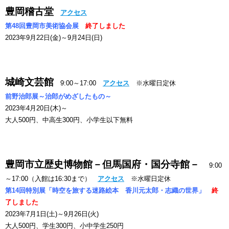
豊岡稽古堂
アクセス
第48回豊岡市美術協会展
終了しました
2023年9月22日(金)～9月24日(日)
城崎文芸館
9:00～17:00
アクセス
※水曜日定休
前野治郎展～治郎がめざしたもの～
2023年4月20日(木)～
大人500円、中高生300円、小学生以下無料
豊岡市立歴史博物館－但馬国府・国分寺館－
9:00
～17:00（入館は16:30まで）
アクセス
※水曜日定休
第14回特別展「時空を旅する迷路絵本 香川元太郎・志織の世界」
終
了しました
2023年7月1日(土)～9月26日(火)
大人500円、学生300円、小中学生250円