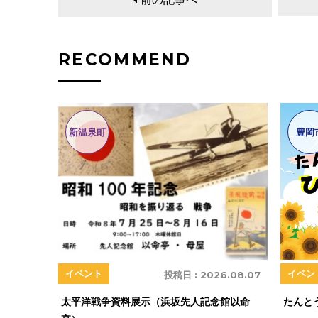
RECOMMEND
新温泉町
豊岡
イベン
イベント
投稿日 :
2026.08.07
たんと
太平洋戦争資料展示（浜坂先人記念館以命