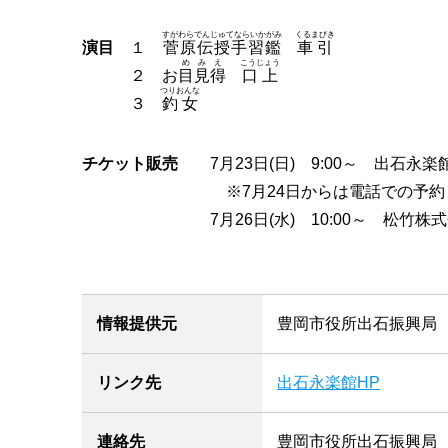
すがわらでんじゅてならいかがみ
くるまびき
演目
１
菅原伝授手習鑑
車引
めみえ
こうじょう
２ お
目見得
口上
つりおんな
３
釣女
チケット販売
7月23日(日) 9:00～ 出石永楽
※7月24日からは電話での予約
7月26日(水) 10:00～ 松
情報提供元
豊岡市役所出石振興局
リンク先
出石永楽館HP
連絡先
豊岡市役所出石振興局