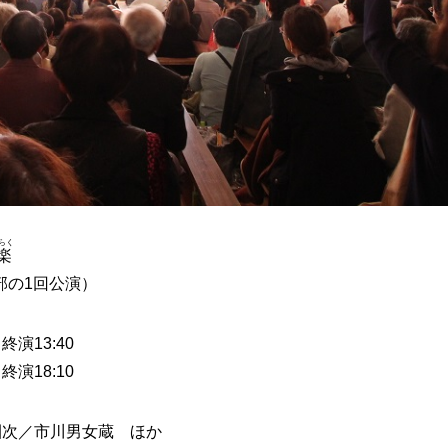
らく
楽
部の1回公演）
終演13:40
終演18:10
次／市川男女蔵 ほか