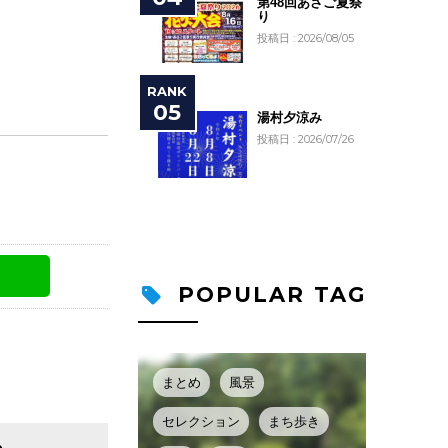
第48回あさご夏祭
り
投稿日 : 2026/08/05
湯村夕涼み
投稿日 : 2026/07/26
POPULAR TAG
まとめ
風景
セレクション
まち歩き