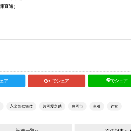
5（課直通）
でシェア
ェア
でシェア
永楽館歌舞伎
片岡愛之助
豊岡市
車引
釣女
記事一覧へ
次の記事へ