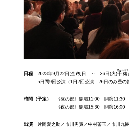
せんしゅう
日程
2023年9月22日(金)初日 ～ 26日(火)
千穐
5日間9回公演（1日2回公演 26日のみ昼の
時間（予定）
《昼の部》開場11:00 開演11:30 
《夜の部》開場15:30 開演16:00 
出演
片岡愛之助／市川男寅／中村莟玉／市川九團