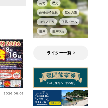
芸術
歴史
高校生特派員
鉱石の道
コウノトリ
但馬ドーム
但馬
但馬検定
ライター一覧
 :
2026.08.05