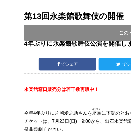
第13回永楽館歌舞伎の開催
投稿日 :
開催日 :
2023
.
09.22
～
2023
.
09.26
この
4年ぶりに永楽館歌舞伎公演を開催し
でシェア
でシ
永楽館窓口販売分は若干数再販中！
ざがしら
今年4年ぶりに片岡愛之助さんを
座頭
に下記のとお
チケットは、7月23日(日) 9:00から、出石永楽
是非観劇ください。