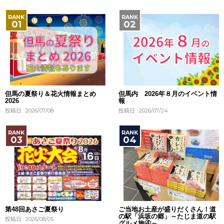
但馬の夏祭り＆花火情報まとめ
但馬内 2026年８月のイベント情
2026
報
投稿日 : 2026/07/08
投稿日 : 2026/07/24
第48回あさご夏祭り
ご当地お土産が盛りだくさん！道
の駅「浜坂の郷」～たじま道の駅
投稿日 : 2026/08/05
グルメ旅④～