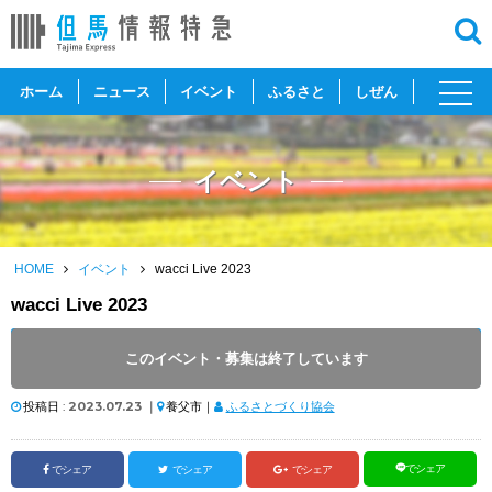
toggl
ホーム
ニュース
イベント
ふるさと
しぜん
navig
イベント
HOME
イベント
wacci Live 2023
wacci Live 2023
開催日 :
2023
.
09.06
～
2023
.
09.06
このイベント・募集は終了しています
開催時間 : 18:30
投稿日 :
2023.07.23
｜
養父市｜
ふるさとづくり協会
でシェア
でシェア
でシェア
でシェア