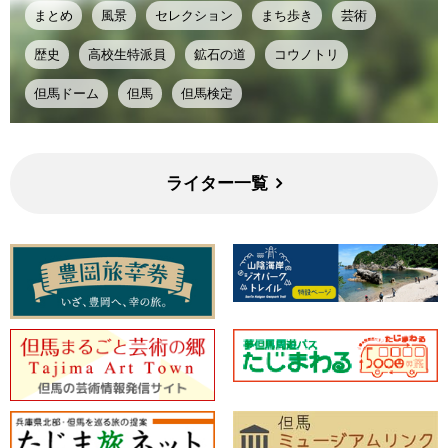
まとめ
風景
セレクション
まち歩き
芸術
歴史
高校生特派員
鉱石の道
コウノトリ
但馬ドーム
但馬
但馬検定
ライター一覧