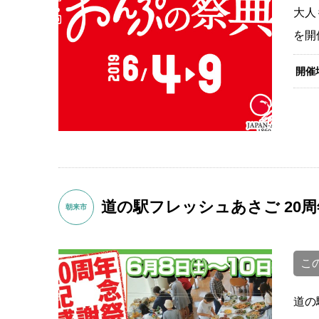
大人
を開
開催
道の駅フレッシュあさご 20
朝来市
こ
道の