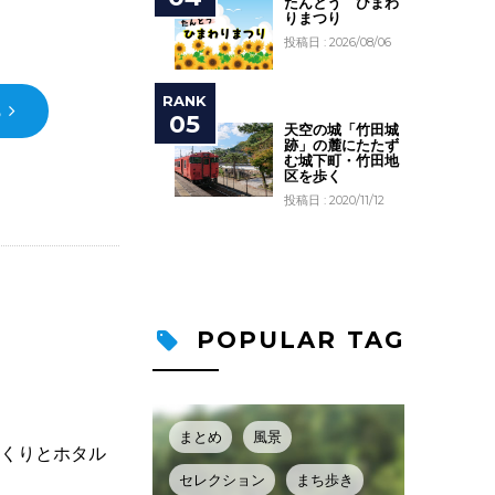
たんとう ひまわ
りまつり
投稿日 : 2026/08/06
ら
天空の城「竹田城
跡」の麓にたたず
む城下町・竹田地
区を歩く
投稿日 : 2020/11/12
POPULAR TAG
まとめ
風景
っくりとホタル
セレクション
まち歩き