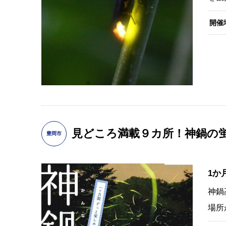
開催
見どころ満載９カ所！神鍋の
豊岡市
1か
神鍋
場所