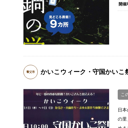
開催
かいこウィーク・守国かいこ
養父市
こ
日本
の里