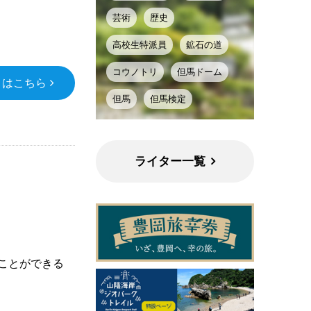
芸術
歴史
高校生特派員
鉱石の道
コウノトリ
但馬ドーム
くはこちら
但馬
但馬検定
ライター一覧
ことができる