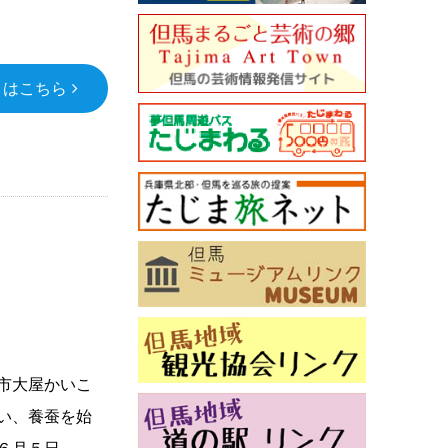
くはこちら
市大屋かいこ
い、養蚕を始