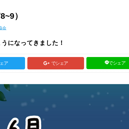
8~9）
協会
ようになってきました！
でシェア
ェア
でシェア