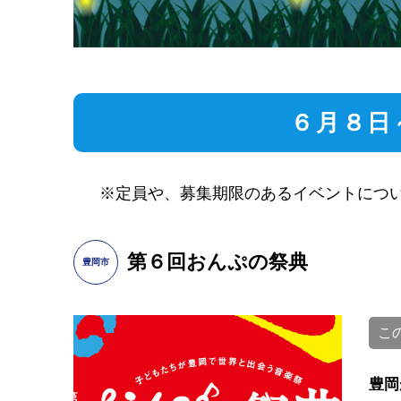
６月８日
※定員や、募集期限のあるイベントにつ
第６回おんぷの祭典
豊岡市
こ
豊岡