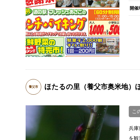
開催
ほたるの里（養父市奥米地）
養父市
こ
兵庫
を観