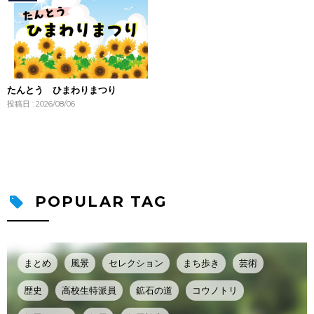
たんとう ひまわりまつり
投稿日 : 2026/08/06
POPULAR TAG
まとめ
風景
セレクション
まち歩き
芸術
歴史
高校生特派員
鉱石の道
コウノトリ