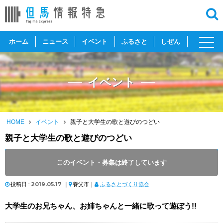
toggl
ホーム
ニュース
イベント
ふるさと
しぜん
navig
イベント
HOME
イベント
親子と大学生の歌と遊びのつどい
親子と大学生の歌と遊びのつどい
開催日 :
2019
.
06.09
～
2019
.
06.09
このイベント・募集は終了しています
開催時間 : 10:00 ～ 11:40
投稿日 :
2019.05.17
｜
養父市｜
ふるさとづくり協会
大学生のお兄ちゃん、お姉ちゃんと一緒に歌って遊ぼう!!