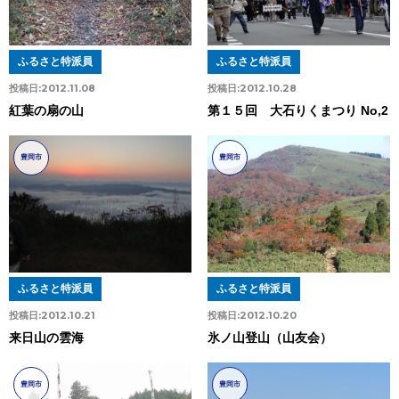
ふるさと特派員
ふるさと特派員
投稿日:
2012.11.08
投稿日:
2012.10.28
紅葉の扇の山
第１５回 大石りくまつり No,2
豊岡市
豊岡市
ふるさと特派員
ふるさと特派員
投稿日:
2012.10.21
投稿日:
2012.10.20
来日山の雲海
氷ノ山登山（山友会）
豊岡市
豊岡市