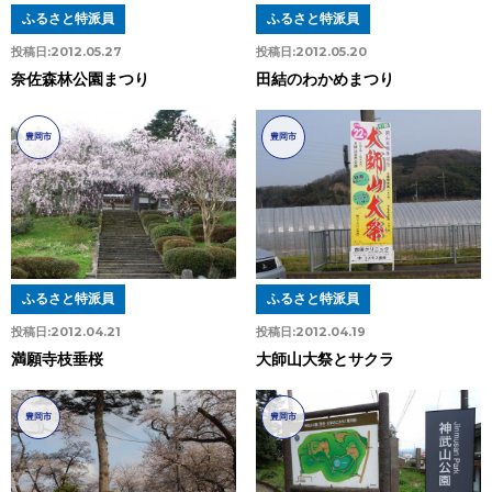
ふるさと特派員
ふるさと特派員
投稿日:
2012.05.27
投稿日:
2012.05.20
奈佐森林公園まつり
田結のわかめまつり
豊岡市
豊岡市
ふるさと特派員
ふるさと特派員
投稿日:
2012.04.21
投稿日:
2012.04.19
満願寺枝垂桜
大師山大祭とサクラ
豊岡市
豊岡市