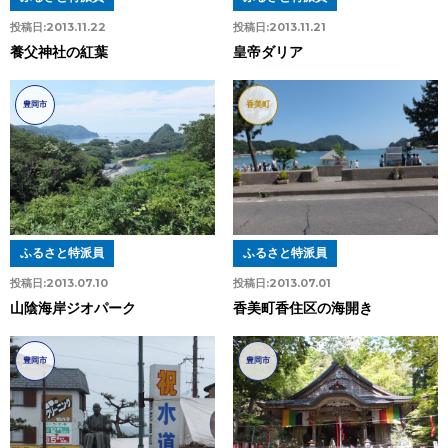
投稿日:
2013.11.22
投稿日:
2013.11.21
養父神社の紅葉
皇帝ダリア
豊岡市
香美町
ふるさと特派員
ふるさと特派員
投稿日:
2013.07.10
投稿日:
2013.07.01
山陰海岸ジオパーク
香美町香住区の海開き
豊岡市
豊岡市