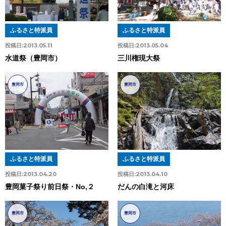
ふるさと特派員
ふるさと特派員
投稿日:
2013.05.11
投稿日:
2013.05.04
水道祭（豊岡市）
三川権現大祭
豊岡市
豊岡市
ふるさと特派員
ふるさと特派員
投稿日:
2013.04.20
投稿日:
2013.04.10
豊岡菓子祭り前日祭・No,２
だんの白滝と河床
豊岡市
豊岡市