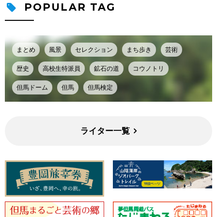
POPULAR TAG
まとめ
風景
セレクション
まち歩き
芸術
歴史
高校生特派員
鉱石の道
コウノトリ
但馬ドーム
但馬
但馬検定
ライター一覧