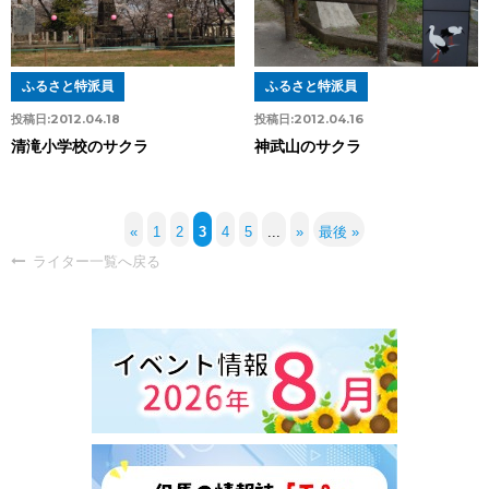
ふるさと特派員
ふるさと特派員
投稿日:
2012.04.18
投稿日:
2012.04.16
清滝小学校のサクラ
神武山のサクラ
«
1
2
3
4
5
...
»
最後 »
ライター一覧へ戻る