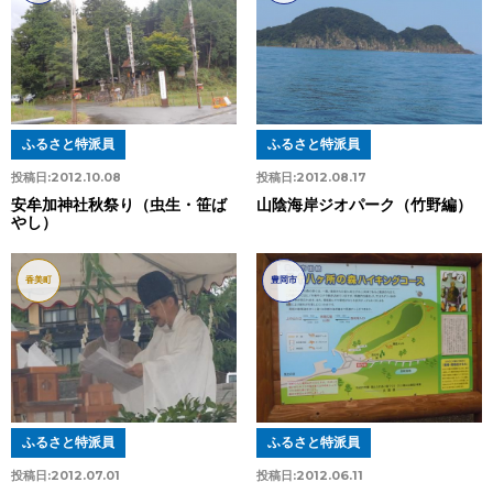
ふるさと特派員
ふるさと特派員
投稿日:
2012.10.08
投稿日:
2012.08.17
安牟加神社秋祭り（虫生・笹ば
山陰海岸ジオパーク（竹野編）
やし）
香美町
豊岡市
ふるさと特派員
ふるさと特派員
投稿日:
2012.07.01
投稿日:
2012.06.11