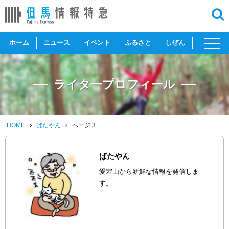
toggl
ホーム
ニュース
イベント
ふるさと
しぜん
navig
ライタープロフィール
HOME
ばたやん
ページ 3
ばたやん
愛宕山から新鮮な情報を発信しま
す。