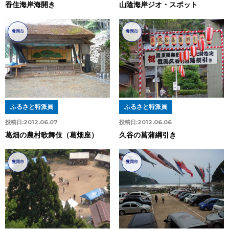
香住海岸海開き
山陰海岸ジオ・スポット
豊岡市
豊岡市
ふるさと特派員
ふるさと特派員
投稿日:
2012.06.07
投稿日:
2012.06.06
葛畑の農村歌舞伎（葛畑座）
久谷の菖蒲綱引き
豊岡市
豊岡市