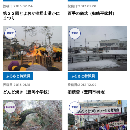
投稿日:
2013.02.24
投稿日:
2013.01.28
第２２回とよおか津居山港かに
百手の儀式（御崎平家村）
まつり
豊岡市
豊岡市
ふるさと特派員
ふるさと特派員
投稿日:
2013.01.15
投稿日:
2012.12.09
どんど焼き（豊岡小学校）
初積雪（豊岡市街地)
新温泉町
豊岡市