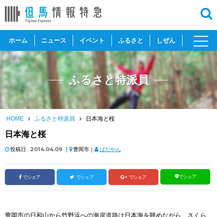
toggl
ホーム
ニュース
イベント
ふるさと
しぜん
navig
ふるさと特派員
HOME
ふるさと特派員
日本海と桜
日本海と桜
投稿日 :
2014.04.09
｜
豊岡市｜
ばたやん
でシェア
でシェア
でシェア
でシェア
豊岡市の日和山から竹野浜への海岸道路は日本海を眺めながら、さくら