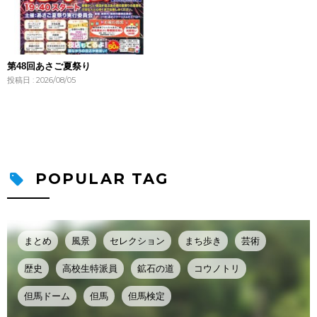
第48回あさご夏祭り
投稿日 : 2026/08/05
POPULAR TAG
まとめ
風景
セレクション
まち歩き
芸術
歴史
高校生特派員
鉱石の道
コウノトリ
但馬ドーム
但馬
但馬検定