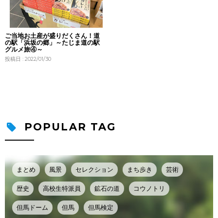
ご当地お土産が盛りだくさん！道
の駅「浜坂の郷」～たじま道の駅
グルメ旅④～
投稿日 : 2022/01/30
POPULAR TAG
まとめ
風景
セレクション
まち歩き
芸術
歴史
高校生特派員
鉱石の道
コウノトリ
但馬ドーム
但馬
但馬検定