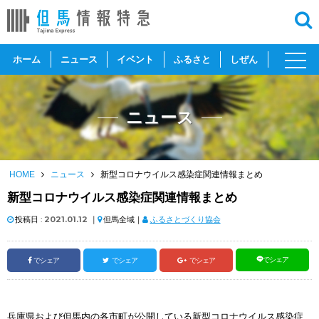
toggl
ホーム
ニュース
イベント
ふるさと
しぜん
navig
ニュース
HOME
ニュース
新型コロナウイルス感染症関連情報まとめ
新型コロナウイルス感染症関連情報まとめ
投稿日 :
2021.01.12
｜
但馬全域｜
ふるさとづくり協会
でシェア
でシェア
でシェア
でシェア
兵庫県および但馬内の各市町が公開している新型コロナウイルス感染症