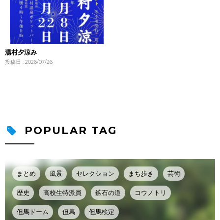
湯村夕涼み
投稿日 : 2026/07/26
POPULAR TAG
まとめ
風景
セレクション
まち歩き
芸術
歴史
高校生特派員
鉱石の道
コウノトリ
但馬ドーム
但馬
但馬検定