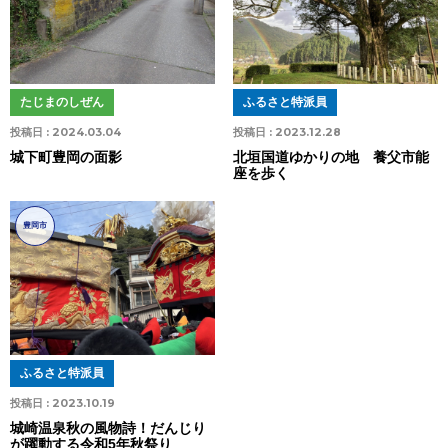
たじまのしぜん
ふるさと特派員
投稿日 :
2024.03.04
投稿日 :
2023.12.28
城下町豊岡の面影
北垣国道ゆかりの地 養父市能
座を歩く
豊岡市
ふるさと特派員
投稿日 :
2023.10.19
城崎温泉秋の風物詩！だんじり
が躍動する令和5年秋祭り