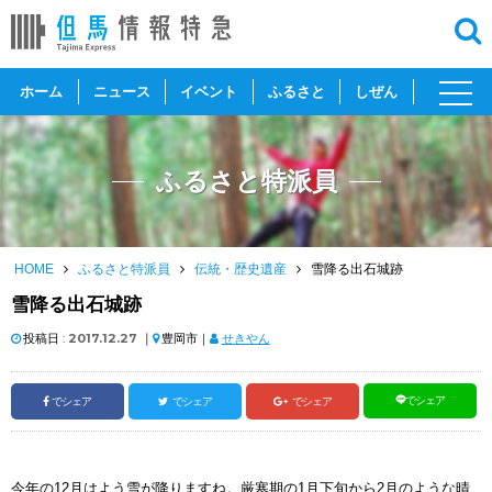
toggl
ホーム
ニュース
イベント
ふるさと
しぜん
navig
ふるさと特派員
HOME
ふるさと特派員
伝統・歴史遺産
雪降る出石城跡
雪降る出石城跡
投稿日 :
2017.12.27
｜
豊岡市｜
せきやん
でシェア
でシェア
でシェア
でシェア
今年の12月はよう雪が降りますね。厳寒期の1月下旬から2月のような晴