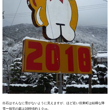
出石はそんなに雪がないように見えますが、ほど近い但東町は結構な降
雪ー拙宅の庭は16時頃約１０㎝。