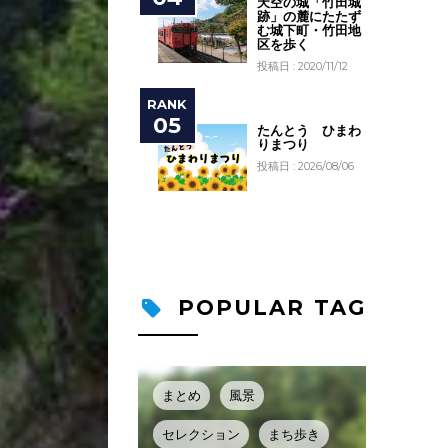
天空の城「竹田城
跡」の麓にたたず
む城下町・竹田地
区を歩く
投稿日 : 2020/11/12
たんとう ひまわ
りまつり
投稿日 : 2026/08/06
POPULAR TAG
まとめ
風景
セレクション
まち歩き