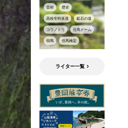
芸術
歴史
高校生特派員
鉱石の道
コウノトリ
但馬ドーム
但馬
但馬検定
ライター一覧