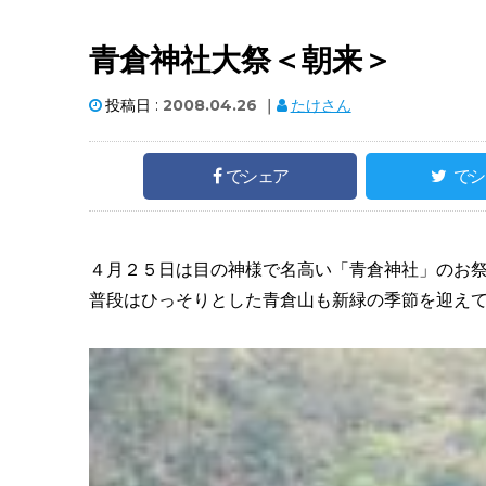
青倉神社大祭＜朝来＞
投稿日 :
2008.04.26
｜
たけさん
でシェア
でシ
４月２５日は目の神様で名高い「青倉神社」のお
普段はひっそりとした青倉山も新緑の季節を迎え