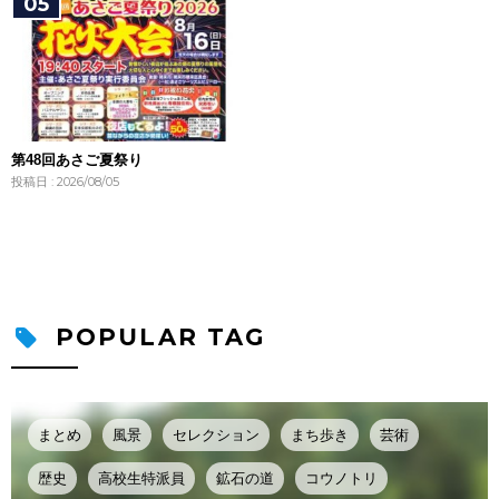
第48回あさご夏祭り
投稿日 : 2026/08/05
POPULAR TAG
まとめ
風景
セレクション
まち歩き
芸術
歴史
高校生特派員
鉱石の道
コウノトリ