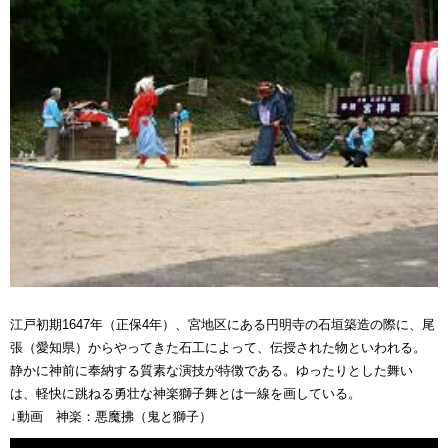
江戸初期1647年（正保4年）、宮地区にある円明寺の石垣築造の際に、尾
張（愛知県）からやってきた石工によって、伝授された物といわれる。
静かに神前に奉納する質素な演技が特徴である。ゆったりとした舞い
は、軽快に跳ねる勇壮な神楽獅子舞とは一線を画している。
↓動画 神楽：悪魔拂（鬼と獅子）