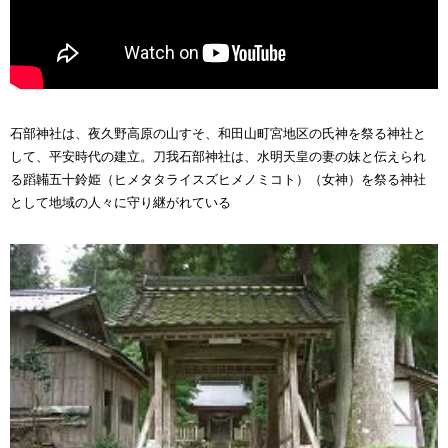
石部神社は、夜久野高原の山すそ、和田山町宮地区の氏神を祭る神社と
して、平安時代の建立。刀我石部神社は、水明天皇の妻の妹と伝えられ
る蹈韛五十鈴姫（ヒメタタライスズヒメノミコト）（女神）を祭る神社
として地域の人々に守り継がれている