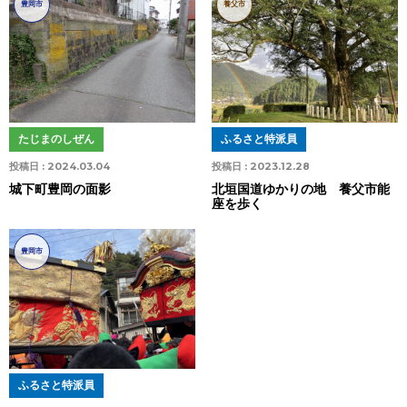
豊岡市
養父市
たじまのしぜん
ふるさと特派員
投稿日 :
2024.03.04
投稿日 :
2023.12.28
城下町豊岡の面影
北垣国道ゆかりの地 養父市能
座を歩く
豊岡市
ふるさと特派員