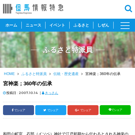
toggl
ホーム
ニュース
イベント
ふるさと
しぜん
navig
ふるさと特派員
HOME
ふるさと特派員
伝統・歴史遺産
宮神楽；360年の伝承
宮神楽；360年の伝承
投稿日 :
2007.10.14
｜
きっさん
でシェア
でシェア
でシェア
でシェア
和田山町宮、石部（イソベ）神社で江戸初期から伝わるとされる神楽の