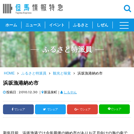
toggl
ホーム
ニュース
イベント
ふるさと
しぜん
navig
ふるさと特派員
HOME
ふるさと特派員
観光と味覚
浜坂漁港納め市
浜坂漁港納め市
投稿日 :
2010.12.30
｜
新温泉町｜
しもやん
でシェア
でシェア
でシェア
でシェア
新年目前、浜坂漁港では今年最後の納め市がありお正月向けの海の幸で