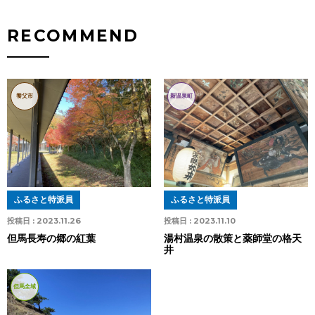
RECOMMEND
養父市
新温泉町
ふるさと特派員
ふるさと特派員
投稿日 :
2023.11.26
投稿日 :
2023.11.10
但馬長寿の郷の紅葉
湯村温泉の散策と薬師堂の格天
井
但馬全域