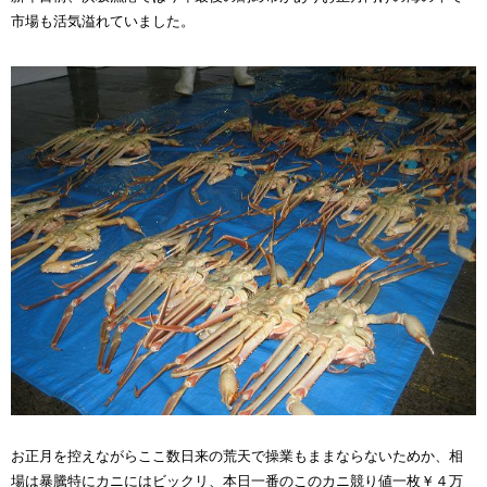
市場も活気溢れていました。
お正月を控えながらここ数日来の荒天で操業もままならないためか、相
場は暴騰特にカニにはビックリ、本日一番のこのカニ競り値一枚￥４万