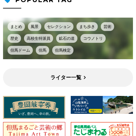
まとめ
風景
セレクション
まち歩き
芸術
歴史
高校生特派員
鉱石の道
コウノトリ
但馬ドーム
但馬
但馬検定
ライター一覧