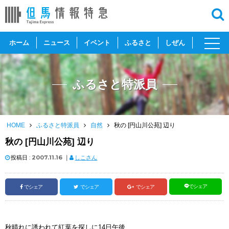
toggl
ホーム
ニュース
イベント
ふるさと
しぜん
navig
ふるさと特派員
HOME
ふるさと特派員
自然
秋の [円山川公苑] 辺り
秋の [円山川公苑] 辺り
投稿日 :
2007.11.16
｜
しこさん
でシェア
でシェア
でシェア
でシェア
秋晴れに誘われて紅葉を探しに14日午後、