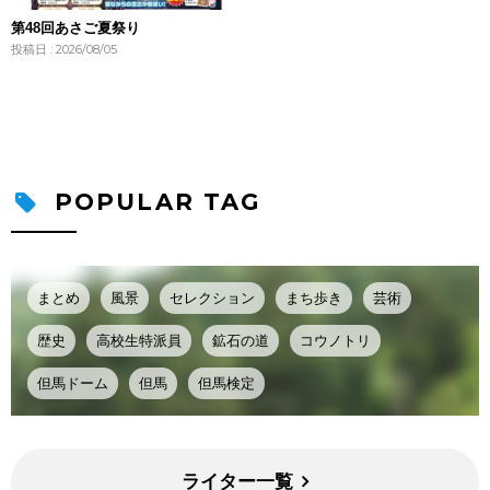
第48回あさご夏祭り
投稿日 : 2026/08/05
POPULAR TAG
まとめ
風景
セレクション
まち歩き
芸術
歴史
高校生特派員
鉱石の道
コウノトリ
但馬ドーム
但馬
但馬検定
ライター一覧