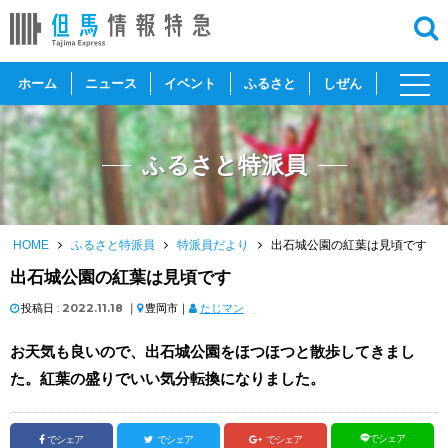
toggl
ホーム
ニュース
イベント
ふるさと
しぜん
navig
ふるさと特派員
HOME
ふるさと特派員
特派員だより
出石城公園の紅葉は見頃です
出石城公園の紅葉は見頃です
投稿日 :
2022.11.18
｜
豊岡市｜
たじマン
お天気も良いので、出石城公園をほつほつと散歩してきまし
た。紅葉の盛りでいい気分転換になりました。
でシェア
でシェア
でシェア
でシェア