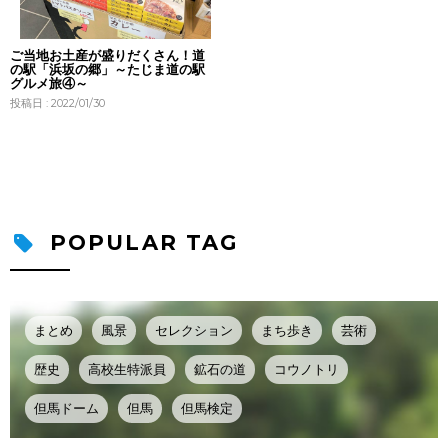
ご当地お土産が盛りだくさん！道
の駅「浜坂の郷」～たじま道の駅
グルメ旅④～
投稿日 : 2022/01/30
POPULAR TAG
まとめ
風景
セレクション
まち歩き
芸術
歴史
高校生特派員
鉱石の道
コウノトリ
但馬ドーム
但馬
但馬検定