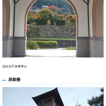
旧出石庁舎車寄せ
辰鼓楼