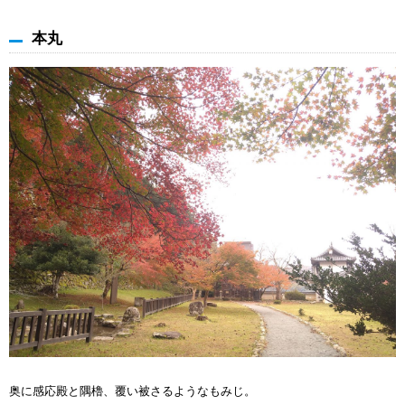
本丸
奥に感応殿と隅櫓、覆い被さるようなもみじ。