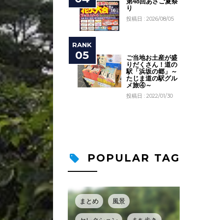
第48回あさご夏祭
り
投稿日 : 2026/08/05
ご当地お土産が盛
りだくさん！道の
駅「浜坂の郷」～
たじま道の駅グル
メ旅④～
投稿日 : 2022/01/30
POPULAR TAG
まとめ
風景