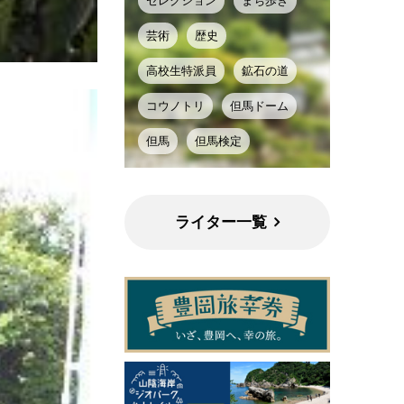
セレクション
まち歩き
芸術
歴史
高校生特派員
鉱石の道
コウノトリ
但馬ドーム
但馬
但馬検定
ライター一覧