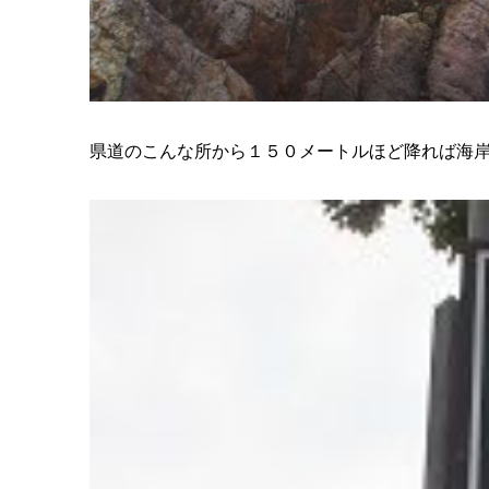
県道のこんな所から１５０メートルほど降れば海