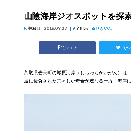
山陰海岸ジオスポットを探
投稿日 :
2013.07.27
｜
全但馬｜
せきやん
でシェア
でシ
鳥取県岩美町の城原海岸（しらわらかいがん）は
波に侵食された荒々しい奇岩が連なる一方、海岸