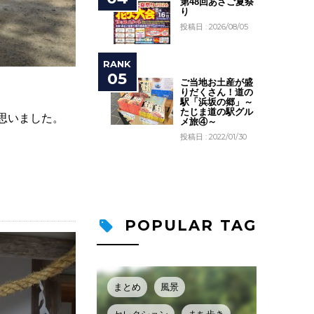
第48回あさご夏祭
り
投稿日 : 2026/08/05
ご当地お土産が盛
りだくさん！道の
駅「浜坂の郷」～
たじま道の駅グル
思いました。
メ旅④～
投稿日 : 2022/01/30
POPULAR TAG
まとめ
風景