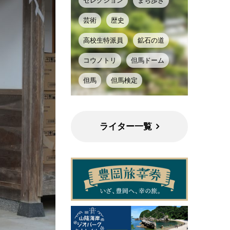
セレクション
まち歩き
芸術
歴史
高校生特派員
鉱石の道
コウノトリ
但馬ドーム
但馬
但馬検定
ライター一覧