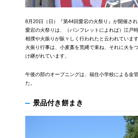
8月20日（日）『第44回愛宕の火祭り』が開催さ
愛宕の火祭りは、（パンフレットによれば）江戸時
相撲や火振りが賑々しく行われたと云われていま
火振り行事は、小麦藁を荒縄で束ね、それに火を
け継がれています。
午後の部のオープニングは、福住小学校による金
た。
景品付き餅まき