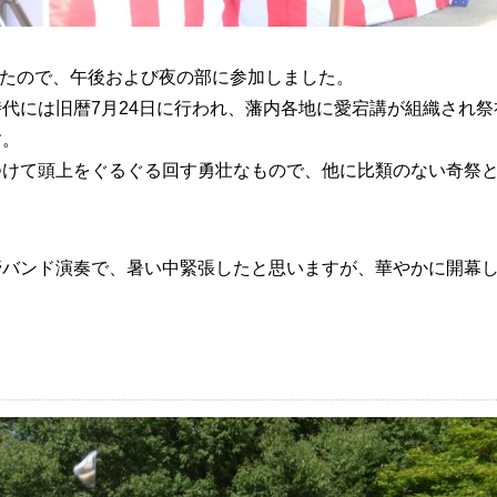
れたので、午後および夜の部に参加しました。
代には旧暦7月24日に行われ、藩内各地に愛宕講が組織され祭
す。
つけて頭上をぐるぐる回す勇壮なもので、他に比類のない奇祭
管バンド演奏で、暑い中緊張したと思いますが、華やかに開幕