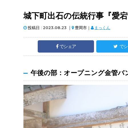
城下町出石の伝統行事『愛
投稿日 :
2023.08.23
｜
豊岡市｜
まっくん
でシェア
でシ
午後の部：オープニング金管バ