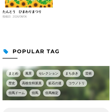
たんとう ひまわりまつり
投稿日 : 2026/08/06
POPULAR TAG
まとめ
風景
セレクション
まち歩き
芸術
歴史
高校生特派員
鉱石の道
コウノトリ
但馬ドーム
但馬
但馬検定