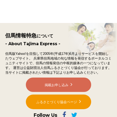
但馬情報特急
について
- About Tajima Express -
但馬版Yahoo!を目指して2005年(平成17年)6月よりサービスを開始し
たウェブサイト。
兵庫県但馬地域の旬な情報を発信するポータルコミ
ュニティサイトで、
但馬の情報発信の中枢的媒体の一つになっていま
す。
運営は公益財団法人但馬ふるさとづくり協会が行っております。
当サイトに掲載されたい情報は下記よりお申し込みください。
掲載お申し込み
ふるさとづくり協会ページ
Follow Us