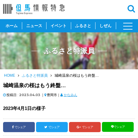
toggl
ホーム
ニュース
イベント
ふるさと
しぜん
navig
ふるさと特派員
HOME
ふるさと特派員
城崎温泉の桜はもう終盤…
城崎温泉の桜はもう終盤…
投稿日 :
2023.04.03
｜
豊岡市｜
かなみん
2023年4月1日の様子
でシェア
でシェア
でシェア
でシェア