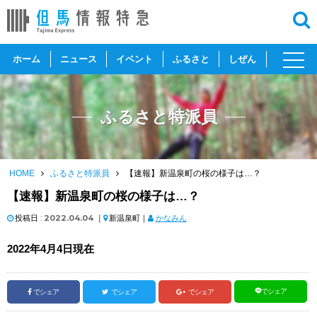
toggl
ホーム
ニュース
イベント
ふるさと
しぜん
navig
ふるさと特派員
HOME
ふるさと特派員
【速報】新温泉町の桜の様子は…？
【速報】新温泉町の桜の様子は…？
投稿日 :
2022.04.04
｜
新温泉町｜
かなみん
2022年4月4日現在
でシェア
でシェア
でシェア
でシェア