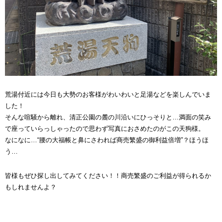
荒湯付近には今日も大勢のお客様がわいわいと足湯などを楽しんでいま
した！
そんな喧騒から離れ、清正公園の麓の川沿いにひっそりと…満面の笑み
で座っていらっしゃったので思わず写真におさめたのがこの天狗様。
なになに…“腰の大福帳と鼻にさわれば商売繁盛の御利益倍増”？ほうほ
う…
皆様もぜひ探し出してみてください！！商売繁盛のご利益が得られるか
もしれませんよ？