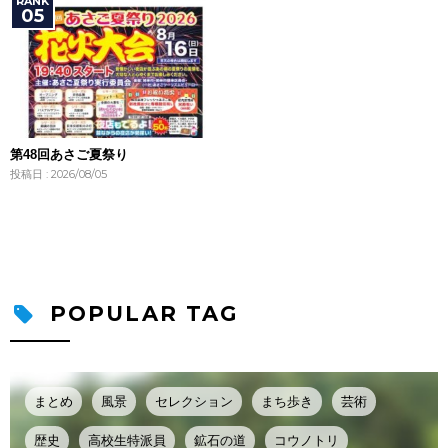
第48回あさご夏祭り
投稿日 : 2026/08/05
POPULAR TAG
まとめ
風景
セレクション
まち歩き
芸術
歴史
高校生特派員
鉱石の道
コウノトリ