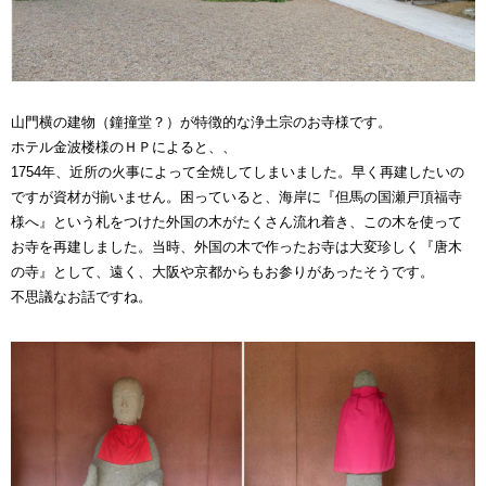
山門横の建物（鐘撞堂？）が特徴的な浄土宗のお寺様です。
ホテル金波楼様のＨＰによると、、
1754年、近所の火事によって全焼してしまいました。早く再建したいの
ですが資材が揃いません。困っていると、海岸に『但馬の国瀬戸頂福寺
様へ』という札をつけた外国の木がたくさん流れ着き、この木を使って
お寺を再建しました。当時、外国の木で作ったお寺は大変珍しく『唐木
の寺』として、遠く、大阪や京都からもお参りがあったそうです。
不思議なお話ですね。