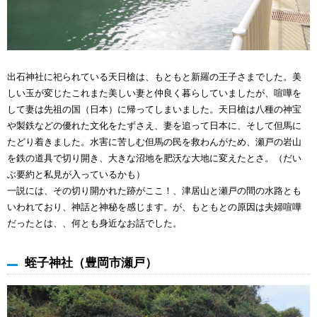
出石神社に祀られている天日槍は、もともと新羅の王子さまでした。美
しい玉が変じたこれまた美しい妻と仲良く暮らしていましたが、喧嘩を
して妻は先祖の国（日本）に帰ってしまいました。天日槍は八種の神宝
や製鉄などの優れた文化をたずさえ、妻を追って日本に、そして但馬に
たどり着きました。水害に苦しむ但馬の民を救わんがため、瀬戸の岩山
を鉄の道具で切り開き、大きな沼地を肥沃な大地に変えたとさ。（だい
ぶ要約と私見が入っているかも）
一説には、その切り開かれた跡がここ！、津居山と瀬戸の間の水路とも
いわれており、神話と神秘を感じます。が、もともとの原因は夫婦喧嘩
だったとは、、何とも身近なお話でした。
蛭子神社（豊岡市瀬戸）