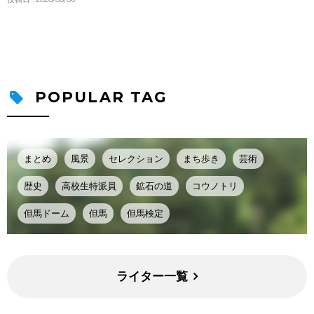
POPULAR TAG
まとめ
風景
セレクション
まち歩き
芸術
歴史
高校生特派員
鉱石の道
コウノトリ
但馬ドーム
但馬
但馬検定
ライター一覧