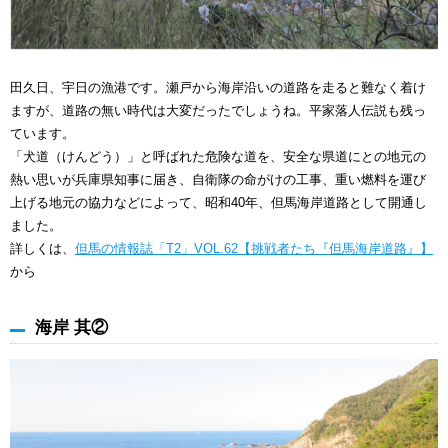
田久日、宇日の漁港です。瀬戸から海岸沿いの道路を走ると難なく着け
ますが、道路の無い時代は大変だったでしょうね。平家落人伝説も残っ
ています。
「犬道（けんどう）」と呼ばれた危険な道を、安全な県道にとの地元の
熱い思いが兵庫県知事に届き、自衛隊の命がけの工事、重い燃料を運び
上げる地元の協力などによって、昭和40年、但馬海岸道路として開通し
ました。
詳しくは、
但馬の情報誌「T2」VOL.62【挑戦者たち『但馬海岸道路』】
から
海岸 其②