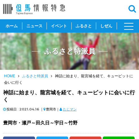
toggl
ホーム
ニュース
イベント
ふるさと
しぜん
navig
ふるさと特派員
HOME
ふるさと特派員
神話に始まり、龍宮城を経て、キューピットに
会いに行く
神話に始まり、龍宮城を経て、キューピットに会いに行
く
投稿日 :
2021.04.16
｜
豊岡市｜
たじマン
豊岡市・瀬戸～田久日～宇日～竹野