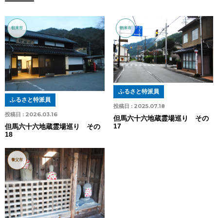
朝来市
朝来市
ふるさと特派員
ふるさと特派員
投稿日 :
2025.07.18
投稿日 :
2026.03.16
但馬六十六地蔵霊場巡り その
17
但馬六十六地蔵霊場巡り その
18
養父市