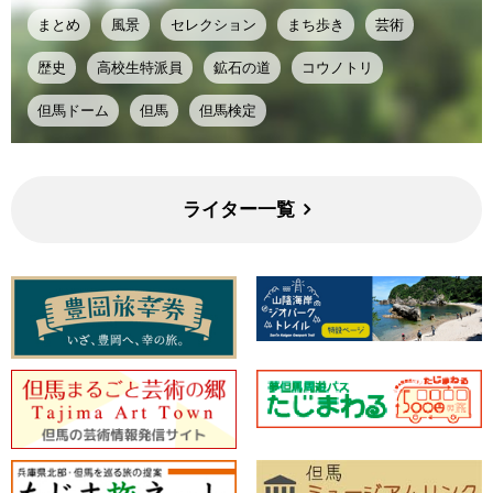
まとめ
風景
セレクション
まち歩き
芸術
歴史
高校生特派員
鉱石の道
コウノトリ
但馬ドーム
但馬
但馬検定
ライター一覧