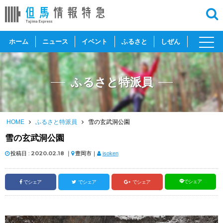
toggl
ホーム
ニュース
イベント
ふるさと
しぜん
navig
ふるさと特派員
HOME
ふるさと特派員
雪の玄武洞公園
雪の玄武洞公園
投稿日 :
2020.02.18
｜
豊岡市｜
isoken
でシェア
でシェア
でシェア
でシェア