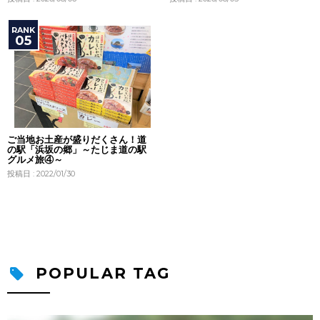
ご当地お土産が盛りだくさん！道
の駅「浜坂の郷」～たじま道の駅
グルメ旅④～
投稿日 : 2022/01/30
POPULAR TAG