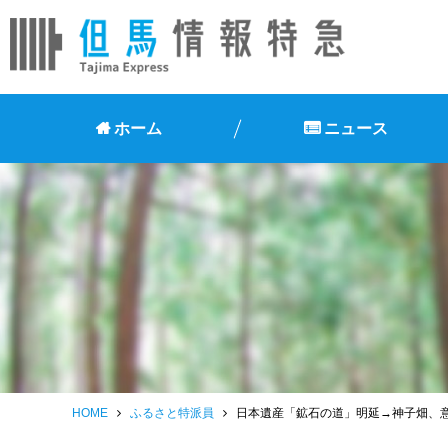
ホーム
ニュース
HOME
ふるさと特派員
日本遺産「鉱石の道」明延→神子畑、