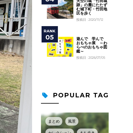
天空の城「竹田城
跡」の麓にたたず
む城下町・竹田地
区を歩く
投稿日 : 2020/11/12
遊んで 学んで
おもちゃ展 ～わ
らべのおもちゃ図
鑑～
投稿日 : 2026/07/05
POPULAR TAG
まとめ
風景
セレクション
まち歩き