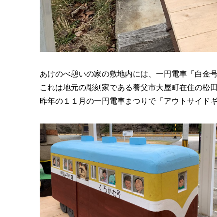
あけのべ憩いの家の敷地内には、一円電車「白金
これは地元の彫刻家である養父市大屋町在住の松
昨年の１１月の一円電車まつりで「アウトサイド