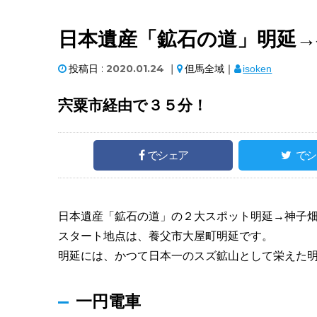
日本遺産「鉱石の道」明延→
投稿日 :
2020.01.24
｜
但馬全域｜
isoken
宍粟市経由で３５分！
でシェア
でシ
日本遺産「鉱石の道」の２大スポット明延→神子
スタート地点は、養父市大屋町明延です。
明延には、かつて日本一のスズ鉱山として栄えた
一円電車