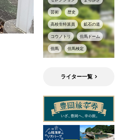
芸術
歴史
高校生特派員
鉱石の道
コウノトリ
但馬ドーム
但馬
但馬検定
ライター一覧