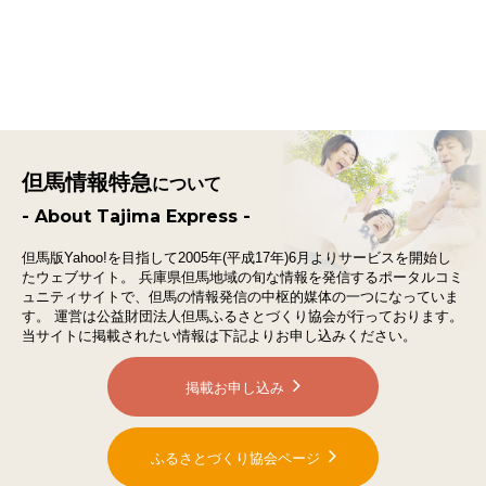
但馬情報特急
について
- About Tajima Express -
但馬版Yahoo!を目指して2005年(平成17年)6月よりサービスを開始し
たウェブサイト。
兵庫県但馬地域の旬な情報を発信するポータルコミ
ュニティサイトで、
但馬の情報発信の中枢的媒体の一つになっていま
す。
運営は公益財団法人但馬ふるさとづくり協会が行っております。
当サイトに掲載されたい情報は下記よりお申し込みください。
掲載お申し込み
ふるさとづくり協会ページ