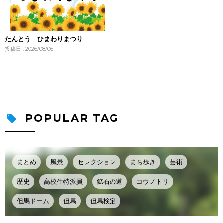
たんとう ひまわりまつり
投稿日 : 2026/08/06
POPULAR TAG
まとめ
風景
セレクション
まち歩き
芸術
歴史
高校生特派員
鉱石の道
コウノトリ
但馬ドーム
但馬
但馬検定