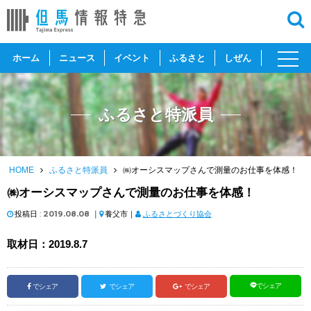
toggl
ホーム
ニュース
イベント
ふるさと
しぜん
navig
ふるさと特派員
HOME
ふるさと特派員
㈱オーシスマップさんで測量のお仕事を体感！
㈱オーシスマップさんで測量のお仕事を体感！
投稿日 :
2019.08.08
｜
養父市｜
ふるさとづくり協会
取材日：2019.8.7
でシェア
でシェア
でシェア
でシェア