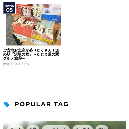
ご当地お土産が盛りだくさん！道
の駅「浜坂の郷」～たじま道の駅
グルメ旅④～
投稿日 : 2022/01/30
POPULAR TAG