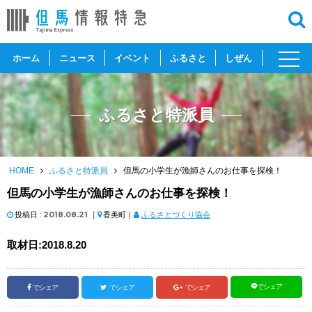
toggl
ホーム
ニュース
イベント
ふるさと
しぜん
navig
ふるさと特派員
HOME
ふるさと特派員
但馬の小学生が漁師さんのお仕事を探検！
但馬の小学生が漁師さんのお仕事を探検！
投稿日 :
2018.08.21
｜
香美町｜
ふるさとづくり協会
取材日:2018.8.20
でシェア
でシェア
でシェア
でシェア