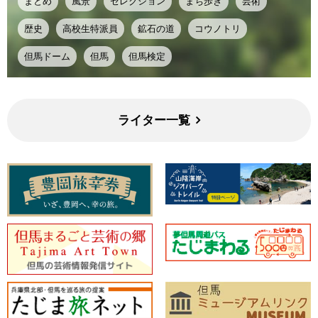
まとめ
風景
セレクション
まち歩き
芸術
歴史
高校生特派員
鉱石の道
コウノトリ
但馬ドーム
但馬
但馬検定
ライター一覧