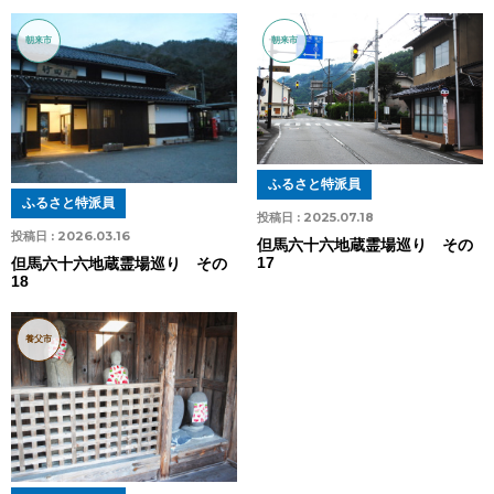
朝来市
朝来市
ふるさと特派員
ふるさと特派員
投稿日 :
2025.07.18
投稿日 :
2026.03.16
但馬六十六地蔵霊場巡り その
17
但馬六十六地蔵霊場巡り その
18
養父市