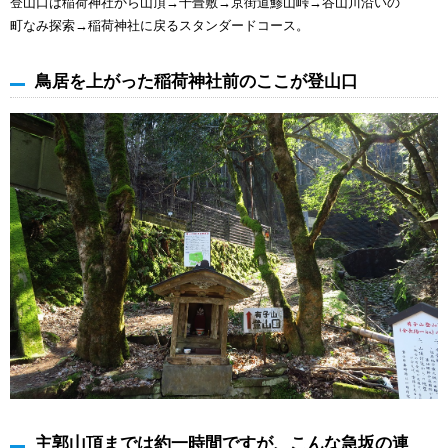
登山口は稲荷神社から山頂→千畳敷→京街道鯵山峠→谷山川沿いの
町なみ探索→稲荷神社に戻るスタンダードコース。
鳥居を上がった稲荷神社前のここが登山口
主郭山頂までは約一時間ですが、こんな急坂の連