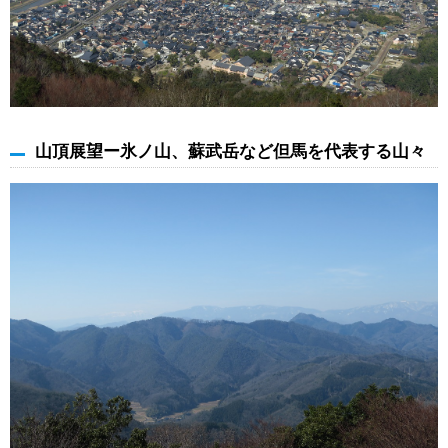
山頂展望ー氷ノ山、蘇武岳など但馬を代表する山々