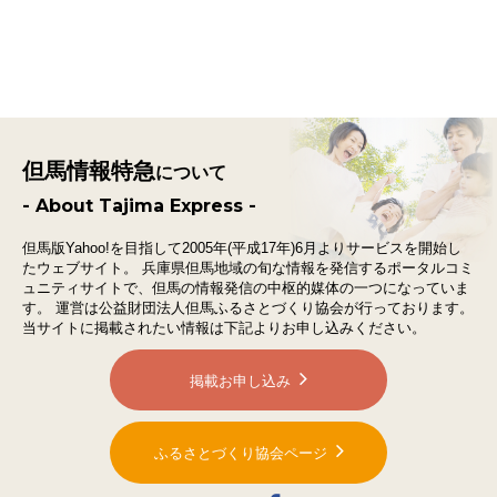
但馬情報特急
について
- About Tajima Express -
但馬版Yahoo!を目指して2005年(平成17年)6月よりサービスを開始し
たウェブサイト。
兵庫県但馬地域の旬な情報を発信するポータルコミ
ュニティサイトで、
但馬の情報発信の中枢的媒体の一つになっていま
す。
運営は公益財団法人但馬ふるさとづくり協会が行っております。
当サイトに掲載されたい情報は下記よりお申し込みください。
掲載お申し込み
ふるさとづくり協会ページ