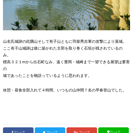
山名氏城跡の此隅山そして有子山ともに羽柴秀吉軍の攻撃により落城。
ここ有子山城跡は後に築かれた主郭を取り巻く石垣が残されているの
み。
標高３２１mから出石町なみ、遠く豊岡・城崎まで一望できる展望は要害
の
城であったことを物語っているように思われます。
休憩・昼食全部入れて４時間、いつもの山仲間７名の早春登山でした。
でシェア
でシェア
でシェア
でシェア