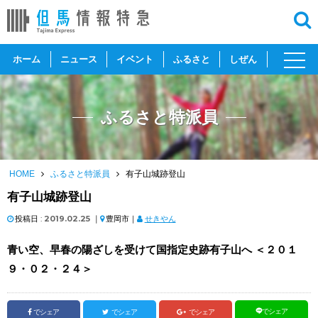
toggl
ホーム
ニュース
イベント
ふるさと
しぜん
navig
ふるさと特派員
HOME
ふるさと特派員
有子山城跡登山
有子山城跡登山
投稿日 :
2019.02.25
｜
豊岡市｜
せきやん
青い空、早春の陽ざしを受けて国指定史跡有子山へ ＜２０１
９・０２・２４＞
でシェア
でシェア
でシェア
でシェア