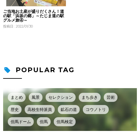
ご当地お土産が盛りだくさん！道
の駅「浜坂の郷」～たじま道の駅
グルメ旅④～
投稿日 : 2022/01/30
POPULAR TAG
まとめ
風景
セレクション
まち歩き
芸術
歴史
高校生特派員
鉱石の道
コウノトリ
但馬ドーム
但馬
但馬検定