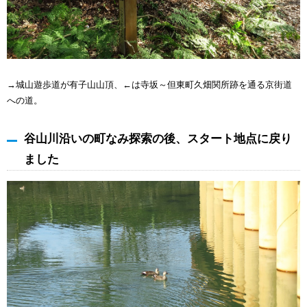
→城山遊歩道が有子山山頂、←は寺坂～但東町久畑関所跡を通る京街道
への道。
谷山川沿いの町なみ探索の後、スタート地点に戻り
ました