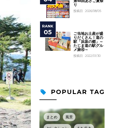
第48回あさご夏祭
り
投稿日 : 2026/08/05
ご当地お土産が盛
りだくさん！道の
駅「浜坂の郷」～
たじま道の駅グル
メ旅④～
投稿日 : 2022/01/30
POPULAR TAG
まとめ
風景