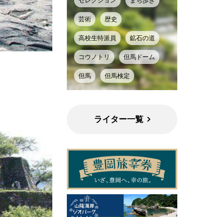
セレクション
まち歩き
芸術
歴史
高校生特派員
鉱石の道
コウノトリ
但馬ドーム
但馬
但馬検定
ライター一覧