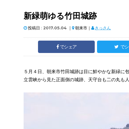
新緑萌ゆる竹田城跡
投稿日 :
2017.05.04
｜
朝来市｜
きっさん
でシェア
でシ
５月４日、朝来市竹田城跡は目に鮮やかな新緑に
立雲峡から見た正面側の城跡、天守台も二の丸も