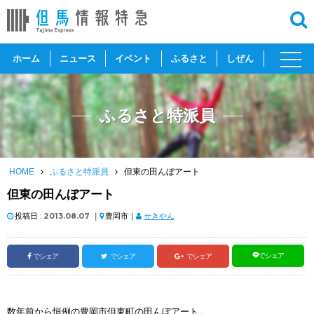
toggl
ホーム
ニュース
イベント
ふるさと
しぜん
navig
ふるさと特派員
HOME
ふるさと特派員
但東の田んぼアート
但東の田んぼアート
投稿日 :
2013.08.07
｜
豊岡市｜
せきやん
でシェア
でシェア
でシェア
でシェア
数年前から恒例の豊岡市但東町の田んぼアート。