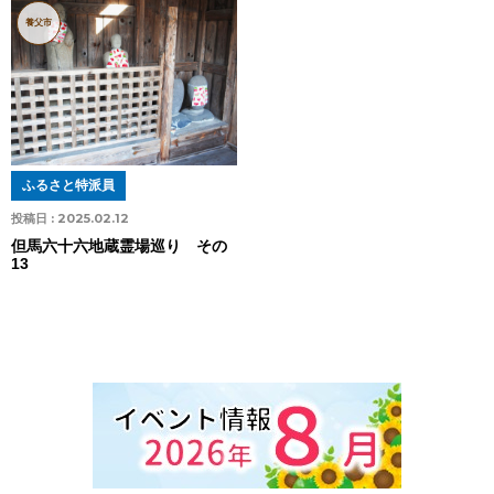
養父市
ふるさと特派員
投稿日 :
2025.02.12
但馬六十六地蔵霊場巡り その
13