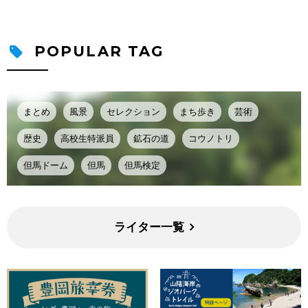
POPULAR TAG
まとめ
風景
セレクション
まち歩き
芸術
歴史
高校生特派員
鉱石の道
コウノトリ
但馬ドーム
但馬
但馬検定
ライター一覧