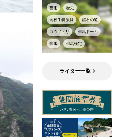
芸術
歴史
高校生特派員
鉱石の道
コウノトリ
但馬ドーム
但馬
但馬検定
ライター一覧