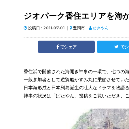
ジオパーク香住エリアを海
投稿日 :
2011.07.01
｜
豊岡市｜
せきやん
でシェア
でシ
香住浜で開催された海開き神事の一環で、七つの
一般参加者として遊覧船かすみ丸に乗船させてい
日本海形成と日本列島誕生の壮大なドラマを物語
神事の状況は「ばたやん」投稿をご覧いただき、