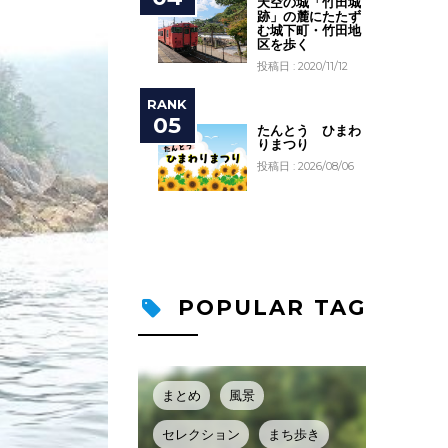
天空の城「竹田城
跡」の麓にたたず
む城下町・竹田地
区を歩く
投稿日 : 2020/11/12
たんとう ひまわ
りまつり
投稿日 : 2026/08/06
POPULAR TAG
まとめ
風景
セレクション
まち歩き