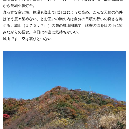
から矢城ケ鼻灯台。
真っ青な空と海、気温も登山では汗ばむような高め。こんな天候の条件
はそう度々望めない、とお互いの胸の内は自分の日頃の行いの良さを称
える。城山（１７５．７ｍ）の麓の城山園地で、諸寄の港を目の下に望
みながらの昼食。今日は本当に気持ちがいい。
城山です 空は雲ひとつない