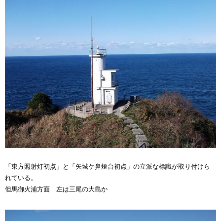
「東方照射灯初点」と「矢城ケ鼻燈台初点」の立派な標識が取り付けら
れている。
但馬御火浦方面 左は三尾の大島か