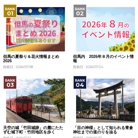
但馬の夏祭り＆花火情報まとめ
但馬内 2026年８月のイベント情
2026
報
投稿日 : 2026/07/08
投稿日 : 2026/07/24
天空の城「竹田城跡」の麓にたた
「目の神様」として知られる青倉
ずむ城下町・竹田地区を歩く
神社までの道のりを辿る
投稿日 : 2020/11/12
投稿日 : 2020/12/17