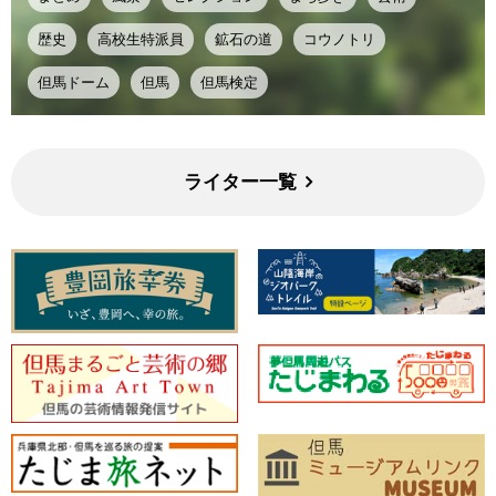
歴史
高校生特派員
鉱石の道
コウノトリ
但馬ドーム
但馬
但馬検定
ライター一覧