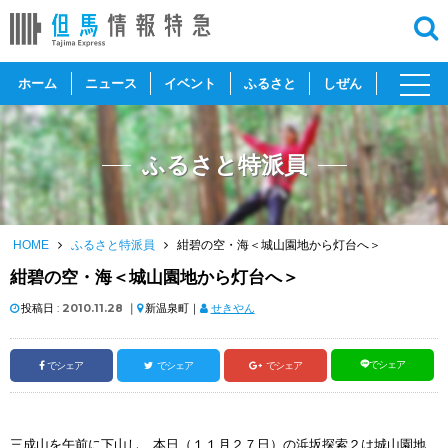
toggl
ホーム
ニュース
イベント
ふるさと
しぜん
navig
ふるさと特派員
HOME
ふるさと特派員
紺碧の空・海＜城山園地から灯台へ＞
紺碧の空・海＜城山園地から灯台へ＞
投稿日 :
2010.11.28
｜
新温泉町｜
せきやん
でシェア
でシェア
でシェア
でシェア
三成山を午前に下山し、本日（１１月２７日）の浜坂探索２は城山園地