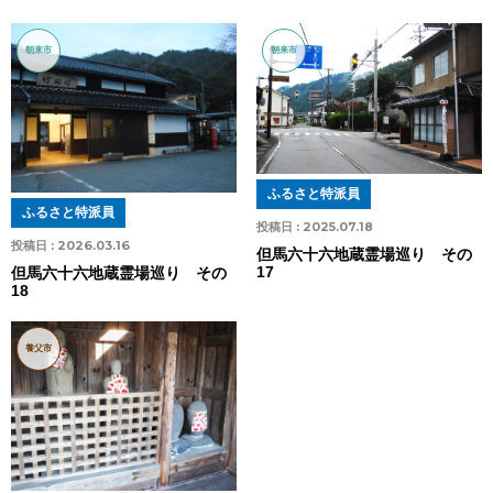
朝来市
朝来市
ふるさと特派員
ふるさと特派員
投稿日 :
2025.07.18
投稿日 :
2026.03.16
但馬六十六地蔵霊場巡り その
17
但馬六十六地蔵霊場巡り その
18
養父市